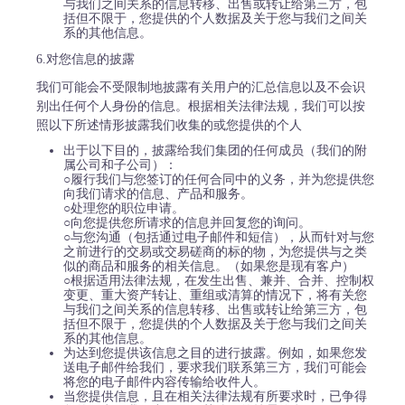
与我们之间关系的信息转移、出售或转让给第三方，包
括但不限于，您提供的个人数据及关于您与我们之间关
系的其他信息。
6.对您信息的披露
我们可能会不受限制地披露有关用户的汇总信息以及不会识
别出任何个人身份的信息。根据相关法律法规，我们可以按
照以下所述情形披露我们收集的或您提供的个人
出于以下目的，披露给我们集团的任何成员（我们的附
属公司和子公司）：
○履行我们与您签订的任何合同中的义务，并为您提供您
向我们请求的信息、产品和服务。
○处理您的职位申请。
○向您提供您所请求的信息并回复您的询问。
○与您沟通（包括通过电子邮件和短信），从而针对与您
之前进行的交易或交易磋商的标的物，为您提供与之类
似的商品和服务的相关信息。（如果您是现有客户）
○根据适用法律法规，在发生出售、兼并、合并、控制权
变更、重大资产转让、重组或清算的情况下，将有关您
与我们之间关系的信息转移、出售或转让给第三方，包
括但不限于，您提供的个人数据及关于您与我们之间关
系的其他信息。
为达到您提供该信息之目的进行披露。例如，如果您发
送电子邮件给我们，要求我们联系第三方，我们可能会
将您的电子邮件内容传输给收件人。
当您提供信息，且在相关法律法规有所要求时，已争得