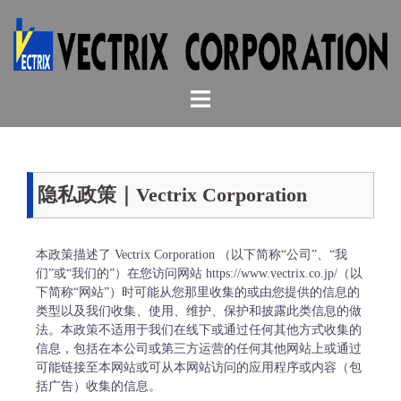
コ
ン
テ
ン
ツ
へ
ス
キ
ッ
プ
隐私政策｜Vectrix Corporation
本政策描述了 Vectrix Corporation （以下简称“公司”、“我
们”或“我们的”）在您访问网站 https://www.vectrix.co.jp/（以
下简称“网站”）时可能从您那里收集的或由您提供的信息的
类型以及我们收集、使用、维护、保护和披露此类信息的做
法。本政策不适用于我们在线下或通过任何其他方式收集的
信息，包括在本公司或第三方运营的任何其他网站上或通过
可能链接至本网站或可从本网站访问的应用程序或内容（包
括广告）收集的信息。