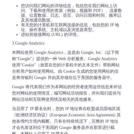
您访问我们网站的详细信息，包括您在我们网站上访
问、下载和使用的资源（例如，视频和 PDF）、流量数
据、位置数据、日志、语言、访问日期和时间、频率以
及其他通讯数据。
有关您的计算机和互联网连接的信息，包括您的 IP 地
址、操作系统、主机域以及浏览器类型。
进站前链接网站 (URL) 的详情。
3.Google Analytics
本网站使用 Google Analytics，这是由 Google, Inc.（以下简
称“Google”）提供的一种 Web 分析服务。Google Analytics
使用“Cookie”（放置在您的计算机中的文本文件）帮助网站
分析用户如何使用网站。由 Cookie 生成的您使用网站的信
息将传输到 Google 并由其存储在位于美国的服务器中。
Google 将代表我们作为本网站的经营者使用这些信息来评估
您对网站的使用情况，编写网站活动报告，并向我们提供与
网站活动和互联网使用情况相关的其他服务。
当启用了 IP 匿名化时，您的 IP 地址将在欧盟成员国地区或
《欧洲经济区协议》(European Economic Area Agreement) 其
他各缔约方境内截断。只有在特殊情况下，完整的 IP 地址
才会先发送到位于美国的 Google 服务器并在那里进行截
断。本网站上启用了 IP 匿名化。