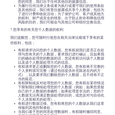
您的同意，我们出于任何其他目的披露信息。
为履行任何法律义务或者为执行或遵守我们的使用条款
及其他协议，我们有责任披露或共享个人数据，包括为
了进行计费和收款活动；为了保护公司、客户或其他方
的权利、财产或安全的情形。出于防止欺诈和降低信用
风险的目的，我们可能会与其他公司和组织交换信息。
7.您享有的有关您个人数据的权利
我们提醒您，您可随时行使您在相关法律法规项下享有的某
些权利，包括：
有权请求访问您的个人数据。您有权就我们是否正在处
理与您有关的个人数据，要求我们进行确认，且如果我
们的确在处理您的数据的话，您还有权访问该个人数据
以及该个人数据处理方式的信息。
有权请求更正或删除您的个人数据。您有权将不完整的
个人资料填写完整（通过包括提供补充陈述在内的方
式），以及要求我们删除您的个人数据，且不得有不正
当的延迟。
有权限制或反对处理您的个人数据。您有权在某些情况
下限制我们继续处理您的个人数据（例如，如果您质疑
自己的个人数据的准确性；如果处理是非法的；您的个
人数据无法再满足数据处理的目的，或您反对与自动化
个人决策相关的处理）。
有权进行数据迁移。您有权将您的个人数据从我们这里
传输到其他控制者处。
当我们基于您的同意处理数据时，有权随时撤回同意。