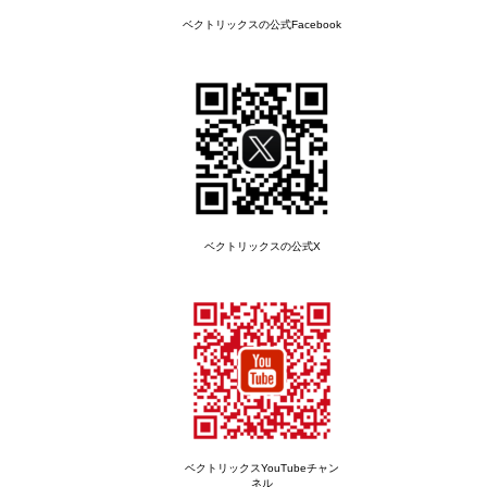
対応済み
2022/01/27
ベクトリックスの公式Facebook
Windows 11 へのアップグレードによりQC
PROのデータベース（SQL Server）に接続でき
なくなる場合があります。 現在、原因調査中で
すのでQC PROユーザー様はサーバー機として
ご使…
[…]
【追記あり】弊社製品の
Windows 11 対応状況について
2021/10/15
ベクトリックスの公式X
2021年10月5日、Microsoft社より「Windows
11」がリリースされ、弊社でも動作検証を行っ
ております。 現時点（2021年10月15日）の
「Windows 11」対応状況は下記の通り…
[…]
QC PRO EX 販売終了のお知ら
せ
2021/08/06
この度、2021年11月末日をもちまして、長年ご
ベクトリックスYouTubeチャン
愛顧頂きました「エクセルアドインソフト QC
ネル