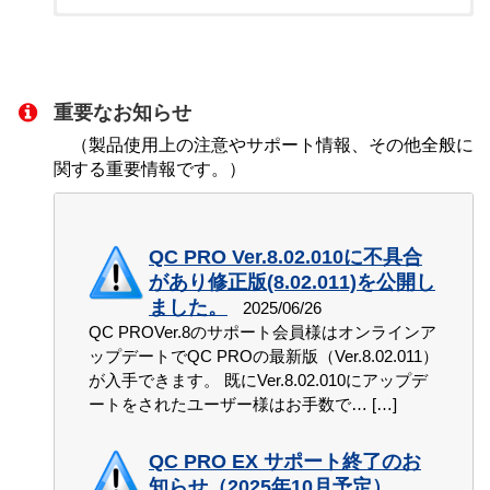
2024年3月 商品価格改定のお知ら
オンラインアップデートでPCト
JIMTOF2026 第33回 日本国際工作
テレメジャーII がウシオ電機 紫
「CEDAR（杉﨑計器）のトルク
QC PRO Windows11 移行おたすけ
せ
ルクアナライザー Ver.5.06.001が
機械見本市（10/26～10/31）に出
外線積算光量計 UIT-250 に対応し
テスタ WDI-100HRからの無線入
キャンペーンのご案内 ※期間
入手できます。
展します！
ました。
力」の動画をYouTubeチャンネ
延長
投稿: 2024-01-17
ルにアップしました。
重要なお知らせ
投稿: 2026-06-22
投稿: 2026-07-16
投稿: 2024-09-10
投稿: 2025-06-11
この度、半導体をはじめ様々な原材
投稿: 2026-05-21
PCトルクアナライザーVer.5のサポ
2026年10月26日(月) ～ 10月31日
テレメジャーII のRS-232C対応トラ
Windows 10のサポートが2025年10
料等のコスト上昇に伴う様々な環境
（製品使用上の注意やサポート情報、その他全般に
ベクトリックスのYouTubeチャンネルに
ート会員様は最新版（Ver.5.06.001）が入手できま
(土)に東京ビッグサイト（東京国際展示場）で開催
ンスミッタ（TXG-RS、TXG-RSQ）がウシオ電機製
月14日をもって終了となる事がMicrosoft社から発表
変化を受け、弊社として誠に不本意ではございます
関する重要情報です。）
「CEDAR（杉﨑計器）のトルクテスタ WDI-100HR
す。 (注1)オンラインアップデートをご利用いただ
されるJIMTOF2026 第33回日本国際工作機械見本市
紫外線積算光量計 「UIT-250」に対応しました。
されております。 弊社製品もWindowsをベース […]
が、2024年3月1日より下記商品の販売価格 […]
からの無線入力」の動画をアップしました。 ぜひご
けるのは […]
に […]
[…]
覧くだ […]
Windows10サポート終了間近！
2023年4月 商品価格改定のお知ら
QC PRO Ver.8.02.010に不具合
QC PRO EX Plus 移行キャンペーン
せ
オンラインアップデートでPCト
2026 京都ものづくり提案＆実機
テレメジャーII がエビデント超音
があり修正版(8.02.011)を公開し
のご案内【QC PRO EXユーザー様
ルクアナライザー Ver.5.06.000が
体感フェア（3/17～3/18）ご来場
波探傷器 EPOCH 650 に対応しま
「HIOKI LCRメータ IM3523からの
投稿: 2023-03-09
ました。
限定】※終了
2025/06/26
入手できます。
御礼
した。
無線入力」の動画をYouTubeチ
この度、半導体をはじめ様々な原材
ャンネルにアップしました。
QC PROVer.8のサポート会員様はオンラインア
投稿: 2025-05-27
投稿: 2026-06-11
投稿: 2026-03-19
投稿: 2024-06-20
料等のコスト上昇に伴う様々な環境
ップデートでQC PROの最新版（Ver.8.02.011）
投稿: 2025-10-24
この度、Windows 10／Excel 2019のMicrosoft社の
PCトルクアナライザーVer.5のサポ
2026/3/17(火)～3/18(水)開催の「京
テレメジャーII のRS-232C対応トラ
変化を受け、弊社として誠に不本意ではございます
が入手できます。 既にVer.8.02.010にアップデ
サポート終了にともない、「エクセルアドインソフ
ベクトリックスのYouTubeチャンネ
ート会員様は最新版（Ver.5.06.000）が入手できま
都ものづくり提案＆実機体感フェア」では、 弊社展
ンスミッタ（TXG-RS、TXG-RSQ）がエビデント
が、2023年4月1日より下記商品の販売価格 […]
ートをされたユーザー様はお手数で…
[…]
ルに「HIOKI LCRメータ IM3523からの無線入力」
ト QC PRO EX」のサポート […]
す。 (注1)オンラインアップデートをご利用いただ
示ブースへ多数ご来場頂き、誠にありがとうござい
(旧オリンパス）製 超音波探傷器「EPOCH 650」に
の動画をアップしました。 ぜひご覧ください！ チ
けるのは […]
ました。 […]
対 […]
ャンネル […]
QC PRO EX サポート終了のお
弊社製品のWindows 11 対応状況
キャンペーン終了のお知らせ｜
について （2022.05時点）
知らせ（2025年10月予定）