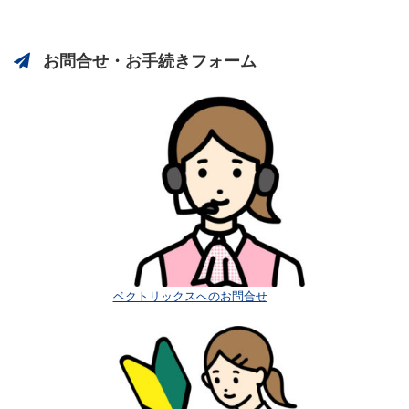
用ソフト「QC PRO EX Plus」の発
が参照できなくなる現象が発生しま
1e,-2e,-3e,-1ANに対応しまし
PLUSからの無線入力」の動画を
2026/2/18(水)開催の「省人・省力
売を開始します。 受信と合否判定はパソコンの音と
投稿: 2026-05-07
た。
YouTubeチャンネルにアップし
す。→対応済み
2024/12/13
化展 in 中津」では、 弊社展示ブー
ＮＧの赤文字で確認でき（合 […]
QC PRO CXのサポート会員様はオ
ました。
「Windows 11 バージョン 24H2 」の更新にお
スへ多数ご来場頂き、誠にありがとうございまし
投稿: 2022-05-26
お問合せ・お手続きフォーム
ンラインアップデートでQC PRO CXの最新版
投稿: 2023-11-17
いてQCPROの共有フォルダが参照できなくな
た。 社員一同心より感謝申し上 […]
テレメジャーII のRS-232C対応トランスミッタ
（Ver.1.04-000）が入手できます。 (注1)オンライン
ることが判明しました。 これによりクライアン
つづきを見る
ベクトリックスのYouTubeチャンネルに「エビデン
（TXG-RS、TXG-RSQ）がフューチュアテック ロ
アッ […]
トで検査表などをファイルサーバやQCPROサ
ト 超音波厚さ計 72DL PLUSからの無線入力」の動
ックウェル硬度計 FR-1e,-2e,-3e, […]
つづきを見る
ーバーから…
[…]
画をアップしました。 ぜひご覧ください！ チャ […]
つづきを見る
つづきを見る
QC PRO Ver.8.02.005に不具合
つづきを見る
があり修正版(8.02.006)を公開し
ました。
2024/12/11
QC PROVer.8のサポート会員様はオンラインア
ップデートでQC PROの最新版
（Ver.8.02.006）が入手できます。 既に
ベクトリックスへのお問合せ
Ver.8.02.005にアップデートをされたユーザー
様はお手数で…
[…]
Windows10 、Office2016 及び
Office2019 ご使用時のサポート