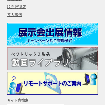
応状況と今後のサポート予定に
販売代理店
ついて
2016/08/10
2013年11月30日以前に販売のDR-200miniに付
導入事例
属提供しておりましたソフトウェア「QCレス
キュー」は Windows10の環境下での動作保証を
しておりません。 サポートの対象外になります
ので…
[…]
PC を Window10 にアップデー
トする時の注意事項
2016/07/28
テレメジャーやPCトルクアナライザーを使用
しているPCのOSをWindows10にアップデート
した場合、 ドライバをWindows10対応版にする
必要があります。 また、Windows10対応版ドラ
イ…
[…]
「QC PROVer.7」サポート終了
のお知らせ
2015/06/05
サイト内検索
長らくご愛顧いただいております「QC