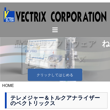
コ
ン
テ
ン
ト
ツ
グ
へ
ル
ス
ねじトルク図形解析システム
メ
キ
ニ
ッ
PCトルクアナライザー
ュ
プ
ー
クリックしてはじめる
HOME
テレメジャー＆トルクアナライザー
のベクトリックス