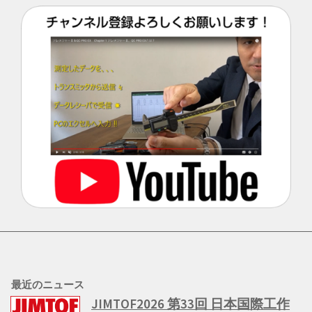
テレメジャー（新規）販売終了
のご案内
2012/11/30
この度、2012年11月末日をもちまして、長年ご
愛顧頂きました「テレメジャー」の 新規ユーザ
ー様向け販売を終了させて頂く事になりました
ので、ご案内申し上げます。 尚、「テレメジャ
ー」をご使用の既存ユー…
[…]
最近のニュース
JIMTOF2026 第33回 日本国際工作