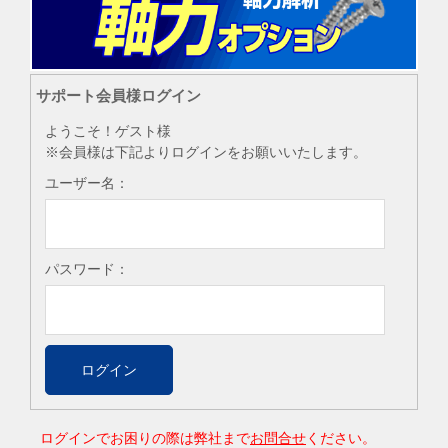
で、最新のサービスパックを適用していただき
ますようお願いいたします。 Microsoft社のサポ
ート終…
[…]
サポート会員様ログイン
Windows 7 および Office 2010
ようこそ！ゲスト様
ご使用時のサポート終了のご案
※会員様は下記よりログインをお願いいたします。
内
2019/11/14
Windows 7 のサポートが2020年1月14日に、
ユーザー名：
Office 2010のサポートが2020年10月13日に終了
となる事がMicrosoft社から発表されておりま
す。 弊社製品もWindowsを…
[…]
パスワード：
テレメジャーの修理受付 及び サ
ポート終了のお知らせ
2018/06/20
「テレメジャー」の新規販売は2012年11月末日
にて終了させていただいておりますが、 本シリ
ーズの修理受付及びサポートにつきましても
2018年11月末日を持ちまして終了いたします。
ログインでお困りの際は弊社まで
お問合せ
ください。