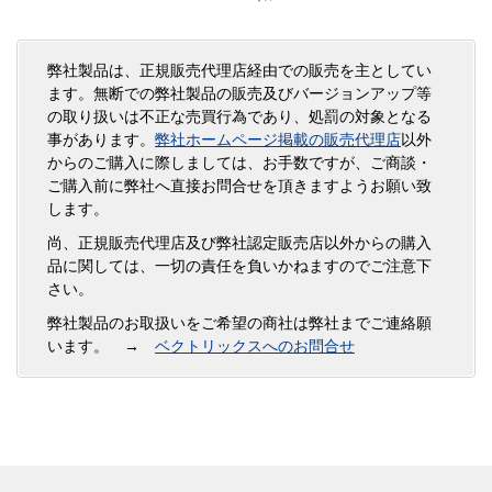
PRO EX（QC PRO EX）」の販売を終了させ
て頂く事になりましたので、下記の通りご案内
申し上げます…
[…]
弊社製品は、正規販売代理店経由での販売を主としてい
ます。無断での弊社製品の販売及びバージョンアップ等
Windows10アップデート
の取り扱いは不正な売買行為であり、処罰の対象となる
(KB5003637)によりPCトルクア
事があります。
弊社ホームページ掲載の販売代理店
以外
からのご購入に際しましては、お手数ですが、ご商談・
ナライザー内でPDFファイルが
ご購入前に弊社へ直接お問合せを頂きますようお願い致
空白になる現象が発生します。
します。
2021/06/21
Windows 10 KB5003637 の更新により、PCトル
尚、正規販売代理店及び弊社認定販売店以外からの購入
クアナライザー内でPDF形式で図面ファイルを
品に関しては、一切の責任を負いかねますのでご注意下
登録している場合、そのファイルを開いても空
さい。
白となってしまうことが判明しました。 （図面
弊社製品のお取扱いをご希望の商社は弊社までご連絡願
ファイ…
[…]
います。 →
ベクトリックスへのお問合せ
【追記③あり】Windows10アッ
プデート(KB5003637)によりQC
PRO内でPDFファイルが空白に
なる現象が発生します。
2021/06/14