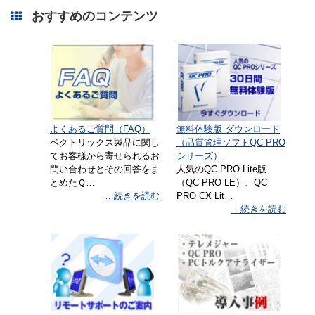
ザー Ver.5.02.009につきまして不具合が判明し
おすすめのコンテンツ
たため、Ver.5.02.010で修正しました。 …
[…]
【追記あり】PCトルクアナライ
ザー Ver.5.02.008 に不具合があ
り修正版(5.02.009)を公開しまし
た。
2022/07/07
2022/6/27に「PCトルクアナライザー会員様専
よくあるご質問（FAQ）
無料体験版 ダウンロード
用ページ」に公開しましたでPCトルクアナラ
ベクトリックス製品に関し
（品質管理ソフトQC PRO
イザー Ver.5.02.008につきまして不具合が判明
てお客様から寄せられるお
シリーズ）
したため、Ver.5.02.009で修正しました。…
[…]
問い合わせとその回答をま
人気のQC PRO Lite版
とめたＱ…
（QC PRO LE）、QC
…続きを読む
PRO CX Lit…
QC PRO EX Plus 取扱説明書 対
…続きを読む
応OSの訂正とお詫び
2022/06/16
QC PRO EX Plus の取扱説明書（～2022.04
版）に記載されていました対応OS・Excelの内
容に誤りがございましたので、ここに訂正をし
てお詫びを申し上げます。 ×（訂正前） ・
OS：W…
[…]