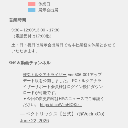
休業日
ー」につきましても2012年11月30日をもちまし
展示会出展
て 新規ユーザー様への…
[…]
営業時間
「DR-200mini」への「QCレス
9:30～12:00/13:00～17:30
キュー」付属販売終了のご案内
（電話受付は17:00迄）
2013/10/25
土・日・祝日は展示会出展日でも本社業務を休業とさせて
現在、テレメジャーⅡ受信機「DR-200mini」に
いただきます。
は取込ソフト「QCレスキュー」を付属して販
売しておりますが、 2013年12月1日をもちまし
SNS＆動画チャンネル
て「QCレスキュー」の付属販売を中止させて
いただきます。…
[…]
#PCトルクアナライザー
Ver.506-001アップ
デート版を公開しました。 PCトルクアナラ
「テレメジャーII セット」販売
イザーサポート会員様はログイン後にダウン
終了のお知らせ
ロードが可能です。
2013/08/01
▼今回の変更内容はHPのニュースでご確認く
これまでご愛顧頂いておりました「テレメジャ
ださい。
https://t.co/VimHlQKtzL
ーII セット」（型式:QCK200〇-〇〇〇）は2013
— ベクトリックス【公式】 (@VectrixCo)
年11月末をもちまして、 販売終了とさせていた
だきます。（ 受信機・送信器・ソフトウェア
June 22, 2026
各々の単品で…
[…]