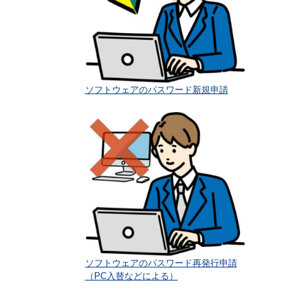
終了のご案内
2024/11/13
Windows 10、Office2016及びOffice2019のサポ
ートが2025年10月14日をもって終了となる事が
Microsoft社から発表されております。 弊社製品
もWindowsをベース…
[…]
ソフトウェアのパスワード新規申請
SQL Server 2014 ご使用時のサ
ポート終了のご案内
2023/12/05
SQL Server 2014 のサポートが2024年7月9日に
終了となる事がMicrosoft社から発表されており
ます。 SQL Server環境で利用する弊社製品で
はMicrosoft社のサポート…
[…]
PCトルクアナライザー
Ver.5.02.009 に不具合があり修
正版(5.02.010)を公開しまし
ソフトウェアのパスワード再発行申請
た。
2022/09/08
（PC入替などによる）
2022/7/7に「PCトルクアナライザー会員様専用
ページ」に公開しましたでPCトルクアナライ