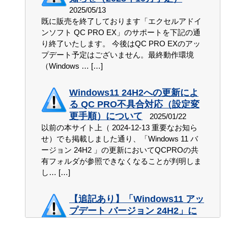
QC PRO EX Plus 移行キャンペーン
オンラインアップデートでQC
2026 作業負荷軽減体感会 in 福井
テレメジャーII のRS-232C対応ト
2025/05/13
投稿: 2022-05-19
Manager Ver.1.01.001が入手でき
（2026/3/11）ご来場御礼
ランスミッタ（TXG-RS、TXG-
品質管理をかんたんにするため
投稿: 2022-07-01
既に販売を終了しております「エクセルアドイ
平素は弊社製品をご愛顧いただき誠
ます。
RSQ） が新たに9機種の測定器に
の動画をYouTubeチャンネルに
投稿: 2026-03-13
2022年6月30日をもちまして、
ンソフト QC PRO EX」のサポートを下記の通
対応しました。
アップしました。
にありがとうございます。 現時点
投稿: 2026-05-28
「QC PRO EX Plus移行キャンペー
2026/3/11(水)開催の「作業負荷軽
り終了いたします。 今後はQC PRO EXのアッ
（2022年5月19日）の「Windows 11」対応状況は下
投稿: 2023-10-24
投稿: 2024-11-13
ン」を終了させていただきます。 多数のお申込みを
QC PROVer.8のサポート会員のQC
減体感会in福井」では、 弊社展示ブ
プデート予定はございません。最終動作環境
記の通りです。 ■ソフトウェ […]
テレメジャーII のRS-232C対応トランスミッタ
ベクトリックスのYouTubeチャンネ
Manager ユーザー様は最新版（Ver.1.01.001）が入
いただき、誠に有難うございま […]
ースへ多数ご来場頂き、誠にありがとうございまし
（Windows …
[…]
（TXG-RS、TXG-RSQ）が下記測定器に対応しまし
ルに「品質管理をかんたんにするためのプレゼンテ
手できます。 (注1)オンラインアップデート […]
た。 社員一同心より感謝申し上 […]
た。 新光電子：電子天びん XFR シリーズ […]
ーション動画」をアップしました。 ぜひご覧くださ
【追記あり】弊社製品の
【QC PRO EXユーザー様限定】QC
Windows11 24H2への更新によ
い！ チャンネル登録も […]
Windows 11 対応状況について
PRO EX Plus 移行キャンペーンの
オンラインアップデートでQC
2026測定・計測ソリューション
る QC PRO不具合対応（設定変
投稿: 2021-10-15
ご案内
PRO Ver.8.02.017が入手できま
テレメジャーII がCLAVIS 音波式
展in竜王（2/20）ご来場御礼
更手順）について
2025/01/22
す。
ベルト張力計 ICH-610N に対応し
2021年10月5日、Microsoft社より
「エビデント 超音波厚さ計 38DL
投稿: 2021-12-09
投稿: 2026-02-21
以前の本サイト上（ 2024-12-13 重要なお知ら
ました。
PLUSからの無線入力」の動画を
「Windows 11」がリリースされ、
投稿: 2026-05-18
平素はQC PRO EXをご愛顧いただ
せ）でも掲載しました通り、「Windows 11 バ
2026/2/20(金)開催の「測定・計測
YouTubeチャンネルにアップし
弊社でも動作検証を行っております。 現時点
投稿: 2023-03-29
き、誠にありがとうございます。 この度、2021年
QC PROVer.8のサポート会員様は
ました。
ージョン 24H2 」の更新においてQCPROの共
ソリューション展in竜王」では、 弊
（2021年10月15日） […]
テレメジャーII のRS-232C対応トラ
オンラインアップデートでQC PROの最新版
11月末日をもちまして、長年ご愛顧頂きました「エ
社展示ブースへ多数ご来場頂き、誠にありがとうご
有フォルダが参照できなくなることが判明しま
投稿: 2024-03-14
ンスミッタ（TXG-RS、TXG-RSQ）が英国IDS社製
（Ver.8.02.017）が入手できます。 (注1)オンライン
クセルアドインソフ […]
ざいました。 社員一同心より感 […]
し…
[…]
ベクトリックスのYouTubeチャンネルに「エビデン
音波式ベルト張力計「ICH-610N」に対応しまし
アップ […]
エクセル自動入力用ソフト QC
ト 超音波厚さ計 38DL PLUSからの無線入力」の動
た。 […]
PRO EX Plus 発売のお知らせ
画をアップしました。 ぜひご覧ください！ チャ […]
【追記あり】「Windows11 アッ
つづきを見る
2026 省人・省力化展 in 中津
投稿: 2020-09-29
オンラインアップデートでQC
（2026/2/18）ご来場御礼
プデート バージョン 24H2」に
PRO CX Ver.1.04-000が入手できま
テレメジャーII がフューチュアテ
2020年10月よりエクセル自動入力
より QC PRO の 共有フォルダ
投稿: 2026-02-19
す。
ック ロックウェル硬度計 FR-
「エビデント 超音波厚さ計 72DL