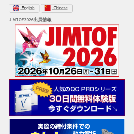
Windows 10 KB5003637 の更新により、QC
PROの測定画面内の「記録」「製品関連」「ロ
English
Chinese
ット関連」にてPDFファイルを登録している場
JIMTOF2026出展情報
合、そのファイルを開いても空白となってしま
うことが…
[…]
QC PRO EX 最新製品へのバー
ジョンアップ特別価格について
2021/04/15
QC PRO EXの旧バージョンをご利用のユーザ
ー様には最新製品を「バージョンアップ版」と
して特別価格で販売しております。バージョン
アップご検討のユーザー様は下記条件をご確認
ください。 → QC PR…
[…]
SQL Server 最新版サービスパッ
ク適用のお願い（QC PROユー
ザー様）
2020/07/20
下記のSQL Serverのサービスパックは、
Microsoft社のサポートが既に終了していますの