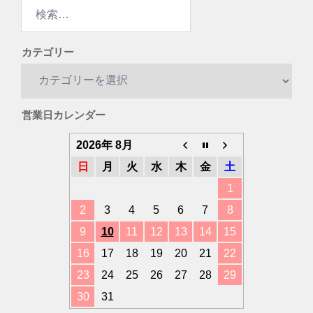
検
PROVer.7」のサポートを2016年3月31日をもち
索:
まして終了させて頂くことになりました。 発売
以来、多くのお客さまにご愛顧いただき、心よ
カテゴリー
り御礼申し上げます。…
[…]
カ
テ
テレメジャー（追加）販売終了
ゴ
のご案内
2014/11/30
営業日カレンダー
リ
「テレメジャー」の新規ユーザー様向け販売に
ー
2026年 8月
つきましては、2012年11月末日をもちまして終
了しておりますが、 この度、既存ユーザー様へ
日
月
火
水
木
金
土
の追加販売も2014年11月末日をもちまして、終
1
了させていただきま…
[…]
2
3
4
5
6
7
8
ミツトヨ製ミューウェーブの代
9
10
11
12
13
14
15
替製品（テレメジャー） 販売終
16
17
18
19
20
21
22
了のご案内
2014/04/16
23
24
25
26
27
28
29
ミツトヨ製「ミューウェーブシステム」の販売
終了に伴い、 代替品として 「テレメジャー」
30
31
を ご案内しておりましたが、 「テレメジャ