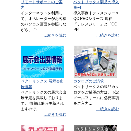
リモートサポートのご案
ベクトリックス製品の導入
内
事例
Windows 8.1 および Office
インターネットを利用し
導入事例｜テレメジャー＆
2013 ご使用時のサポート終了の
て、オペレーターがお客様
QC PROシリース 現在
ご案内
のパソコン画面を参照しな
「テレメジャー」と「QC
2022/06/15
がら、 ご…
PR…
Windows 8.1 のサポートが2023年1月10日に、
…続きを読む
…続きを読む
Office 2013のサポートが2023年4月11日に終了
となる事がMicrosoft社から発表されておりま
す。 （Windows 8 の…
[…]
弊社製品のWindows 11 対応状
況について （2022.05時点）
2022/05/19
ベクトリックス 展示会出
カタログのご請求
平素は弊社製品をご愛顧いただき誠にありがと
展情報
ベクトリックスの製品カタ
うございます。 現時点（2022年5月19日）の
ベクトリックスの展示会出
ログをご希望の方は、下記
展予定を掲載しておりま
メールフォームに必要事項
「Windows 11」対応状況は下記の通りです。 ■
す。 情報は随時更新され
をご入力…
ソフトウェア 下記ソフトウェアの日本語版のみ
ますので、…
…続きを読む
動作検証済み…
[…]
…続きを読む
QC PRO Ver.8.00.080 アップデ