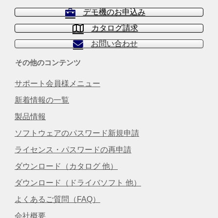
また「テレメジャー…
[…]
デモ機のお申込み
カタログ請求
DR-200U または DR-200mini を
windows７でご使用の場合の不
お問い合わせ
具合について
2017/06/01
その他のコンテンツ
DR-200U または DR-200mini のドライバソフト
のバージョンが 「TelemDriverV672_x64」
サポート会員様メニュー
「TelemDriverV672_x86」の場合、 Windows７
で正常に動作…
[…]
新着情報の一覧
製品情報
Windows Vista および Office
2007 ご使用時のサポート終了の
ソフトウェアのパスワード新規申請
ご案内
2017/01/10
ライセンス・パスワードの再申請
Windows Vista のサポートが2017年4月11日
に、office 2007のサポートが2017年10月10日に
ダウンロード（カタログ 他）
終了となる事がMicrosoft社から発表されており
ダウンロード（ドライバソフト 他）
ます。 弊社製品もWind…
[…]
よくあるご質問（FAQ）
QCレスキューのWindows10対
会社概要