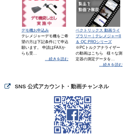
ート版を修正しました。
2022/03/08
2022/2/25に「QC PROサポート会員様専用ペー
ジ」に公開しましたでQC PRO Ver.8.00.080に
つきましてDB更新の不具合が判明したため、
デモ機お申込み
ベクトリックス 動画ライ
2022/3/7にモジュールを差し替えまし…
[…]
テレメジャーデモ機をご希
ブラリー｜テレメジャーII
望の方は下記条件にて申込
＆ QC PROシリーズ
願います。 申請はFAXか
※PCトルクアナライザー
弊社を装った不審メールに関す
らも受…
の動画はこちら 様々な測
るお詫びとお知らせ
2022/01/31
…続きを読む
定器の測定データを…
…続きを読む
この度、従業員を装った不審メール（なりすま
しメール）が送られている事実を確認いたしま
した。 なりすましメールは、偽のメールアドレ
SNS 公式アカウント・動画チャンネル
スを利用し弊社社員になりすまして送信された
悪質なメールで、 弊社及び弊社…
[…]
【追記あり】Windows11 へのア
ップグレードによりQC PROの
データベース（SQL Server）に
接続できなくなる場合があります。→