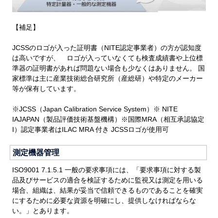
【補足】
JCSSのロゴが入った証明書（NITE認定事業者）の方が認知度
は高いですが、 ロゴが入っていなくても検査成績書や上位標
準器の証明書があれば問題ない場合も少なくはありません。 国
家標準は主に産業技術総合研究所（産総研）や特定のメーカー
等が保有しています。
※JCSS（Japan Calibration Service System）※ NITE
IAJAPAN（製品評価技術基盤機構）※国際MRA（相互承認協定
I）認定事業者はILAC MRA 付き JCSSロゴが使用可
測定機器管理
ISO9001 7.1.5.1 一般の要求事項には、「要求事項に対する製
品及びサービスの適合を検証するために監視又は測定を用いる
場合、組織は、結果が妥当で信頼できるものであることを確実
にするために必要な資源を明確にし、提供しなければならな
い。」とあります。