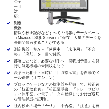
ジャ
ーⅡ
対
応）
測定
機器
情報や校正記録などすべての情報はデータベース
（Microsoft SQL Server）に保存、大量のデータを
長期間保有することができる
測定機器一覧から「使用中」「未使用」「不合
格」「廃却」を一目で確認
部署ごとなど、必要な相手へ「回収指示書」を発
行し測定機器の未回収を防ぐ
決まった相手・日時に「回収指示書」を自動でメ
ール送信（オプション）
ブロックゲージなどの標準器を登録して、校正後
の「校正検査表」「校正証明書」「トレーサビリ
ティ体系図」の電子データを登録しておけば適切
な管理状態の証明に
社内校正の場合「合格」「不合格」「注意」を自