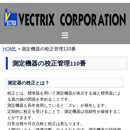
コ
ン
テ
ン
ト
ツ
グ
へ
ル
ス
HOME
>
測定機器の校正管理110番
メ
キ
ニ
ッ
測定機器の校正管理110番
ュ
プ
ー
測定器の校正とは？
校正とは、標準器を用いて測定機器が表示する値と標準器によ
る真の値の関係を求めることです。
測定機器も長年使用していると「ズレ」が発生します。
定期的に校正を受けることで、測定機器は信頼性を確保するこ
とができます。
日常点検や月次点検と校正は異なります。
人間でいうと「健康診断」のようなもので、測定機器の現状把