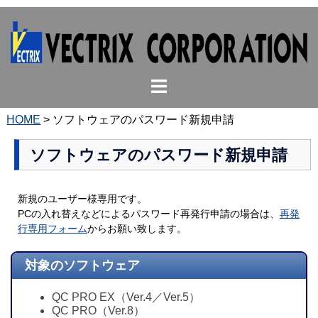
コ
ン
テ
ン
ト
ツ
グ
へ
ル
ス
HOME
>
ソフトウェアのパスワード新規申請
メ
キ
ニ
ッ
ソフトウェアのパスワード新規申請
ュ
プ
ー
新規のユーザー様専用です。
PCの入れ替えなどによるパスワード再発行申請の場合は、
再発
行専用フォーム
からお願い致します。
対象のソフトウェア
QC PRO EX（Ver.4／Ver.5）
QC PRO（Ver.8）