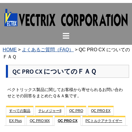
コ
ン
テ
ン
ト
ツ
グ
へ
ル
ス
HOME
>
よくあるご質問（FAQ）
>
QC PRO CX についての
メ
キ
ＦＡＱ
ニ
ッ
ュ
プ
QC PRO CX についてのＦＡＱ
ー
ベクトリックス製品に関してお客様から寄せられるお問い合わ
せとその回答をまとめたＱ＆Ａ集です。
すべての製品
テレメジャーII
QC PRO
QC PRO EX
EX Plus
QC PRO MX
QC PRO CX
PCトルクアナライザー