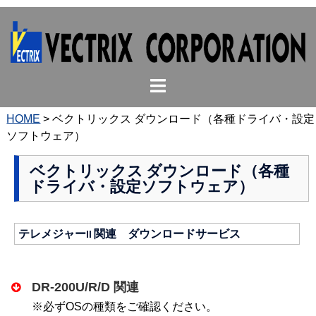
コ
ン
テ
ン
ト
ツ
グ
へ
ル
ス
HOME
>
ベクトリックス ダウンロード（各種ドライバ・設定
メ
キ
ソフトウェア）
ニ
ッ
ュ
プ
ベクトリックス ダウンロード（各種
ドライバ・設定ソフトウェア）
ー
テレメジャーII 関連 ダウンロードサービス
DR-200U/R/D 関連
※必ずOSの種類をご確認ください。