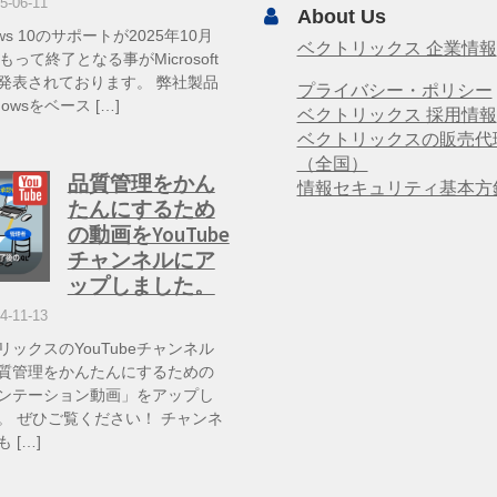
5-06-11
About Us
ows 10のサポートが2025年10月
ベクトリックス 企業情報
もって終了となる事がMicrosoft
発表されております。 弊社製品
プライバシー・ポリシー
dowsをベース […]
ベクトリックス 採用情報
ベクトリックスの販売代
（全国）
品質管理をかん
情報セキュリティ基本方
たんにするため
の動画をYouTube
チャンネルにア
ップしました。
4-11-13
リックスのYouTubeチャンネル
質管理をかんたんにするための
ンテーション動画」をアップし
。 ぜひご覧ください！ チャンネ
 […]