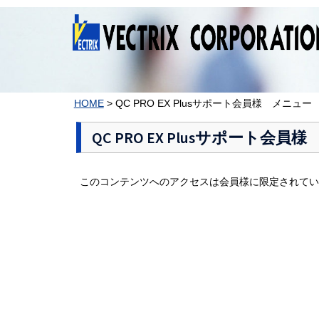
コ
ン
テ
ン
ツ
へ
ス
HOME
>
QC PRO EX Plusサポート会員様 メニュー
キ
ッ
QC PRO EX Plusサポート会
プ
このコンテンツへのアクセスは会員様に限定されてい