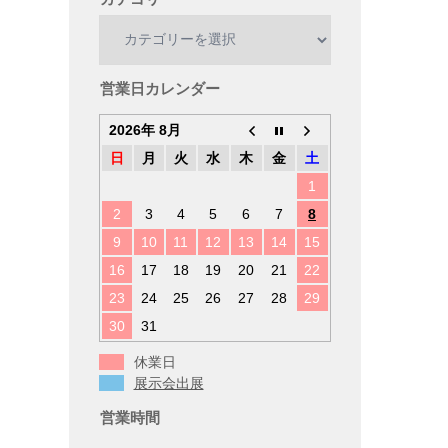
カ
テ
ゴ
リ
営業日カレンダー
ー
2026年 8月
日
月
火
水
木
金
土
1
2
3
4
5
6
7
8
9
10
11
12
13
14
15
16
17
18
19
20
21
22
23
24
25
26
27
28
29
30
31
休業日
展示会出展
営業時間