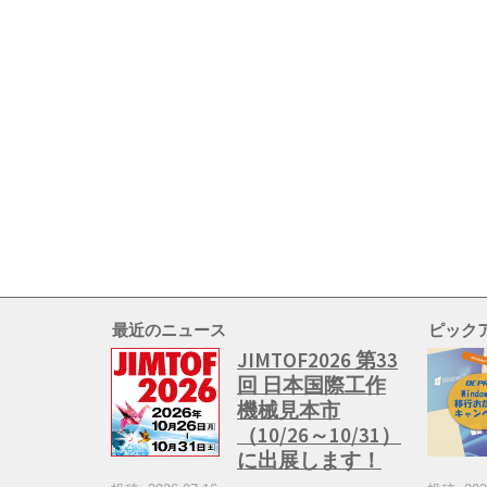
最近のニュース
ピック
JIMTOF2026 第33
回 日本国際工作
機械見本市
（10/26～10/31）
に出展します！