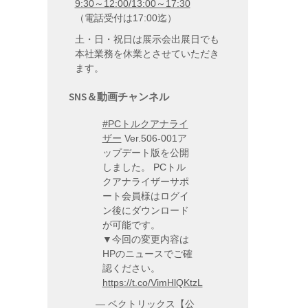
9:30～12:00/13:00～17:30
（電話受付は17:00迄）
土・日・祝日は展示会出展日でも
本社業務を休業とさせていただき
ます。
SNS＆動画チャンネル
#PCトルクアナライ
ザー
Ver.506-001ア
ップデート版を公開
しました。 PCトル
クアナライザーサポ
ート会員様はログイ
ン後にダウンロード
が可能です。
▼今回の変更内容は
HPのニュースでご確
認ください。
https://t.co/VimHlQKtzL
— ベクトリックス【公