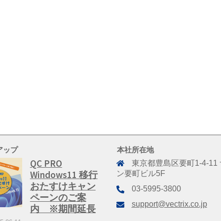
アップ
本社所在地
QC PRO
東京都豊島区要町1-4-11
Windows11 移行
ン要町ビル5F
おたすけキャン
03-5995-3800
ペーンのご案
support@vectrix.co.jp
内 ※期間延長