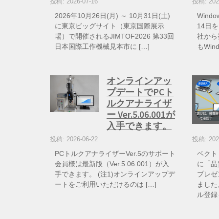
投稿: 2026-07-16
投稿: 202
2026年10月26日(月) ～ 10月31日(土)
Wind
に東京ビッグサイト（東京国際展示
14日を
場）で開催されるJIMTOF2026 第33回
社から
日本国際工作機械見本市に […]
もWin
オンラインアッ
プデートでPCト
ルクアナライザ
ー Ver.5.06.001が
入手できます。
投稿: 2026-06-22
投稿: 202
PCトルクアナライザーVer.5のサポート
ベクト
会員様は最新版（Ver.5.06.001）が入
に「品
手できます。 (注1)オンラインアップデ
プレゼ
ートをご利用いただけるのは […]
ました
ル登録も