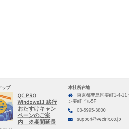
アップ
本社所在地
QC PRO
東京都豊島区要町1-4-11
Windows11 移行
ン要町ビル5F
おたすけキャン
03-5995-3800
ペーンのご案
support@vectrix.co.jp
内 ※期間延長