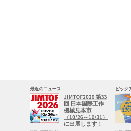
最近のニュース
ピック
JIMTOF2026 第33
回 日本国際工作
機械見本市
（10/26～10/31）
に出展します！