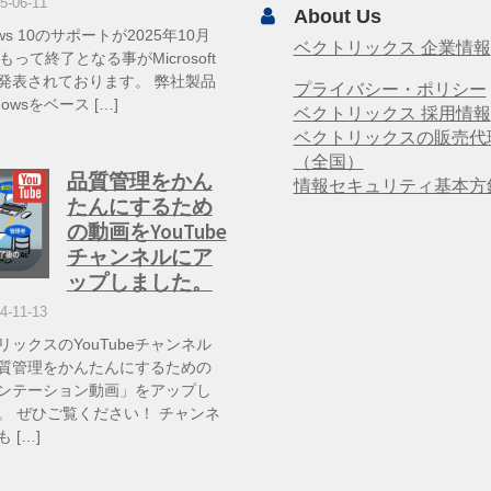
5-06-11
About Us
ows 10のサポートが2025年10月
ベクトリックス 企業情報
もって終了となる事がMicrosoft
発表されております。 弊社製品
プライバシー・ポリシー
dowsをベース […]
ベクトリックス 採用情報
ベクトリックスの販売代
（全国）
品質管理をかん
情報セキュリティ基本方
たんにするため
の動画をYouTube
チャンネルにア
ップしました。
4-11-13
リックスのYouTubeチャンネル
質管理をかんたんにするための
ンテーション動画」をアップし
。 ぜひご覧ください！ チャンネ
 […]