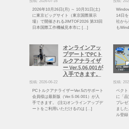
投稿: 2026-07-16
投稿: 202
2026年10月26日(月) ～ 10月31日(土)
Wind
に東京ビッグサイト（東京国際展示
14日を
場）で開催されるJIMTOF2026 第33回
社から
日本国際工作機械見本市に […]
もWin
オンラインアッ
プデートでPCト
ルクアナライザ
ー Ver.5.06.001が
入手できます。
投稿: 2026-06-22
投稿: 202
PCトルクアナライザーVer.5のサポート
ベクト
会員様は最新版（Ver.5.06.001）が入
に「品
手できます。 (注1)オンラインアップデ
プレゼ
ートをご利用いただけるのは […]
ました
ル登録も