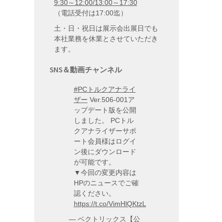
9:30～12:00/13:00～17:30
（電話受付は17:00迄）
土・日・祝日は展示会出展日でも
本社業務を休業とさせていただき
ます。
SNS＆動画チャンネル
#PCトルクアナライ
ザー
Ver.506-001ア
ップデート版を公開
しました。 PCトル
クアナライザーサポ
ート会員様はログイ
ン後にダウンロード
が可能です。
▼今回の変更内容は
HPのニュースでご確
認ください。
https://t.co/VimHlQKtzL
— ベクトリックス【公