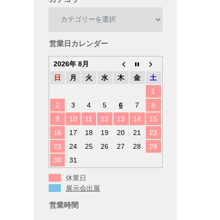
カ
テ
ゴ
リ
営業日カレンダー
ー
2026年 8月
日
月
火
水
木
金
土
1
2
3
4
5
6
7
8
9
10
11
12
13
14
15
16
17
18
19
20
21
22
23
24
25
26
27
28
29
30
31
休業日
展示会出展
営業時間