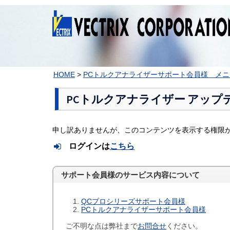
コ
ン
テ
ン
ツ
へ
ス
HOME
>
PCトルクアナライザーサポート会員様 メニ
キ
ッ
PCトルクアナライザー アップ
プ
申し訳ありませんが、このコンテンツを表示する権限
ログインは
こちら
サポート会員様のサービス内容について
QCプロシリーズサポート会員様
PCトルクアナライザーサポート会員様
ご不明な点は弊社まで
お問合せ
ください。