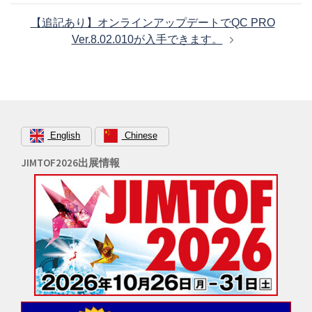
ビ
【追記あり】オンラインアップデートでQC PRO
ゲ
Ver.8.02.010が入手できます。
ー
シ
ョ
ン
English
Chinese
JIMTOF2026出展情報