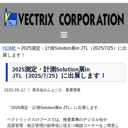
コ
ン
テ
ン
ト
ツ
グ
へ
ル
ス
HOME
>
2025測定・計測Solution展in JTL（2025/7/25）に出
メ
キ
展します！
ニ
ッ
ュ
プ
2025測定・計測Solution展in
JTL（2025/7/25）に出展します！
ー
2025-06-17
展示会のニュース
、
新着情報
『2025測定・計測Solution展in JTL』に出展します。
ベクトリックスのブースでは、検査業務のデジタル化や
品質管理・校正管理の効率化に役立つ相談コーナーをご用意し