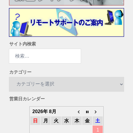
サイト内検索
検
索:
カテゴリー
カ
テ
ゴ
営業日カレンダー
リ
ー
2026年 8月
日
月
火
水
木
金
土
1