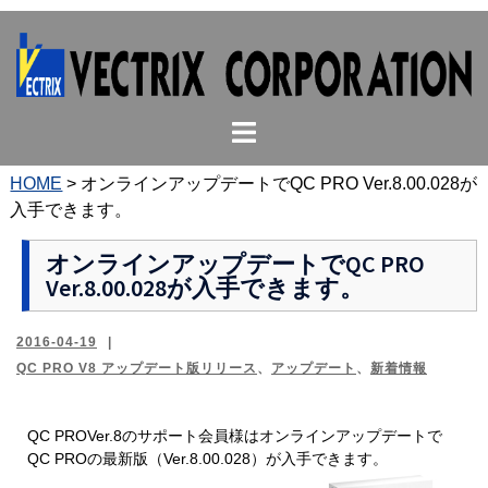
コ
ン
テ
ン
ト
ツ
グ
へ
ル
ス
HOME
>
オンラインアップデートでQC PRO Ver.8.00.028が
メ
キ
入手できます。
ニ
ッ
ュ
プ
オンラインアップデートでQC PRO
Ver.8.00.028が入手できます。
ー
2016-04-19
QC PRO V8 アップデート版リリース
、
アップデート
、
新着情報
QC PROVer.8のサポート会員様はオンラインアップデートで
QC PROの最新版（Ver.8.00.028）が入手できます。