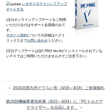
いますぐログインしてアップ
デートする
(注1)オンラインアップデートをご利用
いただけるのはサポート会員様のみで
す。
サポート契約
についての詳細はベクト
リックスまで
お問い合わせ
ください。
(注2)アップデートはQC PRO Ver.8がインストールされていな
いＰＣではご利用いただけませんのでご注意下さい。
投
2016北部九州どてらい市（4/16～4/18）ご来場御礼
稿
ナ
第20回機械要素技術展（6/22～6/24）に「PCトルクア
ビ
ナライザー」を出品します。