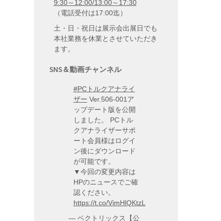
9:30～12:00/13:00～17:30
（電話受付は17:00迄）
土・日・祝日は展示会出展日でも
本社業務を休業とさせていただき
ます。
SNS＆動画チャンネル
#PCトルクアナライ
ザー
Ver.506-001ア
ップデート版を公開
しました。 PCトル
クアナライザーサポ
ート会員様はログイ
ン後にダウンロード
が可能です。
▼今回の変更内容は
HPのニュースでご確
認ください。
https://t.co/VimHlQKtzL
— ベクトリックス【公