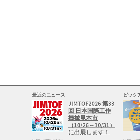
最近のニュース
ピック
JIMTOF2026 第33
回 日本国際工作
機械見本市
（10/26～10/31）
に出展します！