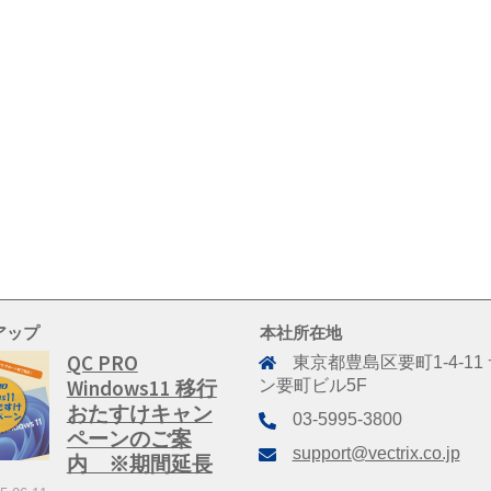
アップ
本社所在地
QC PRO
東京都豊島区要町1-4-11
Windows11 移行
ン要町ビル5F
おたすけキャン
03-5995-3800
ペーンのご案
support@vectrix.co.jp
内 ※期間延長