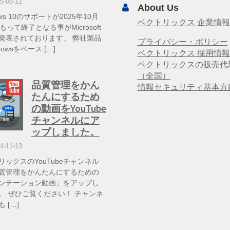
5-06-11
About Us
ows 10のサポートが2025年10月
ベクトリックス 企業情報
もって終了となる事がMicrosoft
発表されております。 弊社製品
プライバシー・ポリシー
dowsをベース […]
ベクトリックス 採用情報
ベクトリックスの販売代
（全国）
品質管理をかん
情報セキュリティ基本方
たんにするため
の動画をYouTube
チャンネルにア
ップしました。
4-11-13
リックスのYouTubeチャンネル
質管理をかんたんにするための
ンテーション動画」をアップし
。 ぜひご覧ください！ チャンネ
 […]