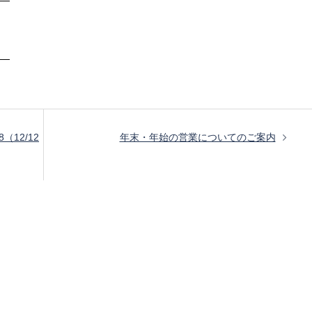
──
──
（12/12
年末・年始の営業についてのご案内