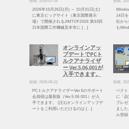
投稿: 2026-07-16
投稿: 202
2026年10月26日(月) ～ 10月31日(土)
Wind
に東京ビッグサイト（東京国際展示
14日を
場）で開催されるJIMTOF2026 第33回
社から
日本国際工作機械見本市に […]
もWin
オンラインアッ
プデートでPCト
ルクアナライザ
ー Ver.5.06.001が
入手できます。
投稿: 2026-06-22
投稿: 202
PCトルクアナライザーVer.5のサポート
ベクト
会員様は最新版（Ver.5.06.001）が入
に「品
手できます。 (注1)オンラインアップデ
プレゼ
ートをご利用いただけるのは […]
ました
ル登録も