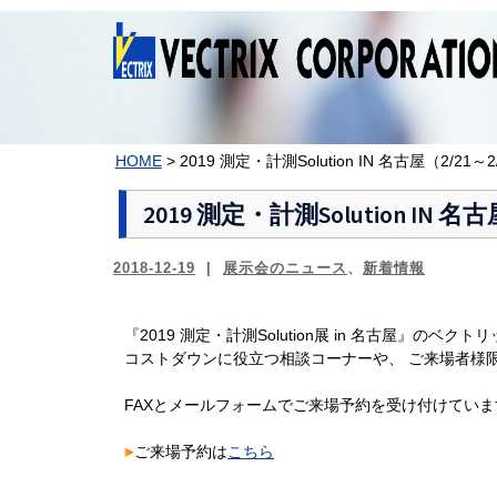
コ
ン
テ
ン
ツ
へ
ス
HOME
>
2019 測定・計測Solution IN 名古屋（2/2
キ
ッ
2019 測定・計測Solution IN
プ
2018-12-19
展示会のニュース
、
新着情報
『2019 測定・計測Solution展 in 名古屋』の
コストダウンに役立つ相談コーナーや、 ご来場者様
FAXとメールフォームでご来場予約を受け付けていま
ご来場予約は
こちら