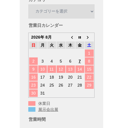
カ
テ
ゴ
リ
営業日カレンダー
ー
2026年 8月
日
月
火
水
木
金
土
1
2
3
4
5
6
7
8
9
10
11
12
13
14
15
16
17
18
19
20
21
22
23
24
25
26
27
28
29
30
31
休業日
展示会出展
営業時間