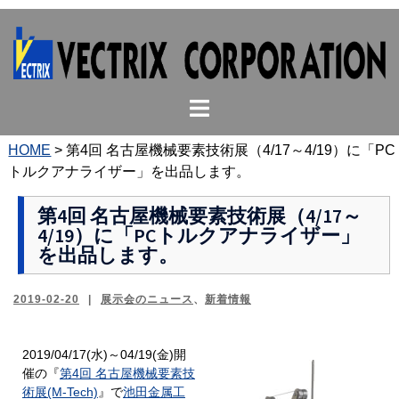
コ
ン
テ
ン
ト
ツ
グ
へ
ル
ス
HOME
>
第4回 名古屋機械要素技術展（4/17～4/19）に「PC
メ
キ
トルクアナライザー」を出品します。
ニ
ッ
ュ
プ
第4回 名古屋機械要素技術展（4/17～
4/19）に「PCトルクアナライザー」
ー
を出品します。
2019-02-20
展示会のニュース
、
新着情報
2019/04/17(水)～04/19(金)開
催の『
第4回 名古屋機械要素技
術展(M-Tech)
』で
池田金属工