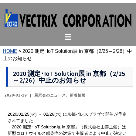
コ
ン
テ
ン
ト
ツ
グ
へ
ル
ス
HOME
>
2020 測定･IoT Solution展 in 京都（2/25～2/26）中
メ
キ
止のお知らせ
ニ
ッ
ュ
プ
2020 測定･IoT Solution展 in 京都（2/25
～2/26）中止のお知らせ
ー
2020-02-19
展示会のニュース
、
新着情報
2020/02/25(火) ～ 02/26(水) に京都パレスプラザで開催が予定
されてました
「2020 測定･IoT Solution展 in 京都」（株式会社山善主催）は
新型コロナウイルス感染症の対策で主催者により中止が決定い