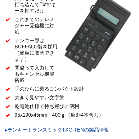
打ち込んで Exterキ
ーを押すだけ
これまでのテレメ
ジャー受信機に対
応
テンキー部は
BUFFALO製を採用
（簡単に取替でき
ます）
間違って入力して
もキャンセル機能
搭載
手のひらに乗るコンパクト設計
大きく見やすい文字盤
乾電池仕様で持ち運びに便利
95x190x45mm 400ｇ（単3×4本含む）
テンキートランスミッタTXG-TENの製品情報