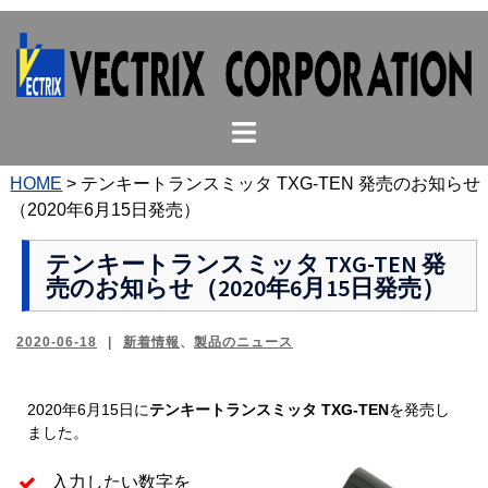
コ
ン
テ
ン
ト
ツ
グ
へ
ル
ス
HOME
>
テンキートランスミッタ TXG-TEN 発売のお知らせ
メ
キ
（2020年6月15日発売）
ニ
ッ
ュ
プ
テンキートランスミッタ TXG-TEN 発
売のお知らせ（2020年6月15日発売）
ー
2020-06-18
新着情報
、
製品のニュース
2020年6月15日に
テンキートランスミッタ
TXG-TEN
を発売し
ました。
入力したい数字を