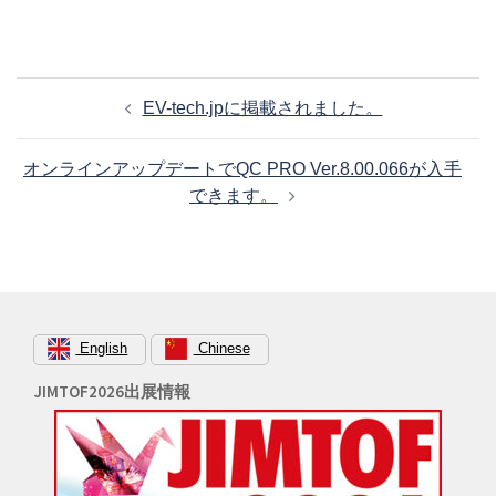
投
EV-tech.jpに掲載されました。
稿
ナ
オンラインアップデートでQC PRO Ver.8.00.066が入手
ビ
できます。
ゲ
ー
シ
ョ
ン
English
Chinese
JIMTOF2026出展情報