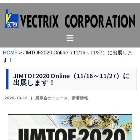
コ
ン
テ
ン
ト
ツ
グ
へ
ル
ス
HOME
>
JIMTOF2020 Online（11/16～11/27）に出展しま
メ
キ
す！
ニ
ッ
ュ
プ
JIMTOF2020 Online（11/16～11/27）に
出展します！
ー
2020-10-16
展示会のニュース
、
新着情報