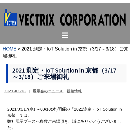
コ
ン
テ
ン
ト
ツ
グ
へ
ル
ス
HOME
>
2021 測定・IoT Solution in 京都（3/17～3/18）ご来
メ
キ
場御礼
ニ
ッ
ュ
プ
2021 測定・IoT Solution in 京都（3/17
～3/18）ご来場御礼
ー
2021-03-18
展示会のニュース
、
新着情報
2021/03/17(水) ～03/18(木)開催の「2021測定・IoT Solution in
京都」では、
弊社展示ブースへ多数ご来場頂き、誠にありがとうございまし
た。