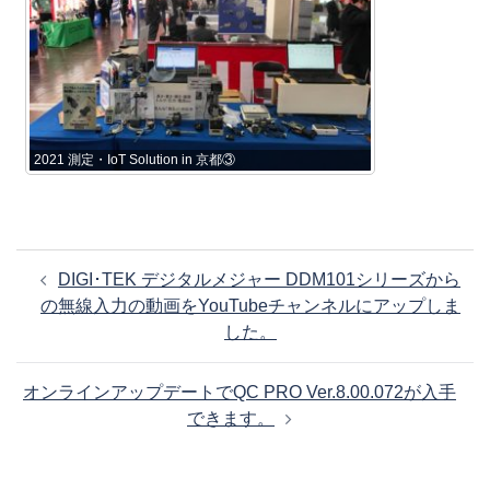
2021 測定・IoT Solution in 京都③
投
DIGI･TEK デジタルメジャー DDM101シリーズから
稿
の無線入力の動画をYouTubeチャンネルにアップしま
ナ
した。
ビ
ゲ
オンラインアップデートでQC PRO Ver.8.00.072が入手
ー
できます。
シ
ョ