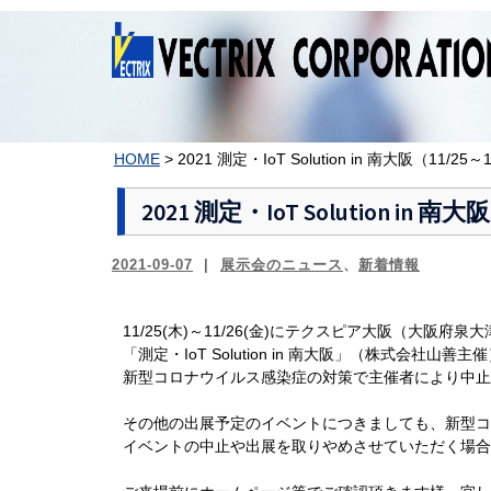
コ
ン
テ
ン
ツ
へ
ス
HOME
>
2021 測定・IoT Solution in 南大阪（11/
キ
ッ
2021 測定・IoT Solution in
プ
2021-09-07
展示会のニュース
、
新着情報
11/25(木)～11/26(金)にテクスピア大阪（大阪
「測定・IoT Solution in 南大阪」（株式会社山善主
新型コロナウイルス感染症の対策で主催者により中止
その他の出展予定のイベントにつきましても、新型コ
イベントの中止や出展を取りやめさせていただく場合