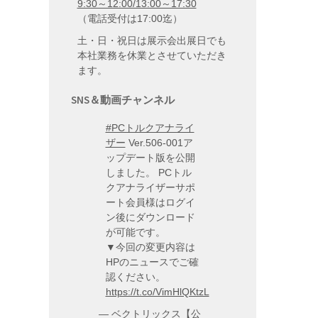
9:30～12:00/13:00～17:30
（電話受付は17:00迄）
土・日・祝日は展示会出展日でも
本社業務を休業とさせていただき
ます。
SNS＆動画チャンネル
#PCトルクアナライ
ザー
Ver.506-001ア
ップデート版を公開
しました。 PCトル
クアナライザーサポ
ート会員様はログイ
ン後にダウンロード
が可能です。
▼今回の変更内容は
HPのニュースでご確
認ください。
https://t.co/VimHlQKtzL
— ベクトリックス【公