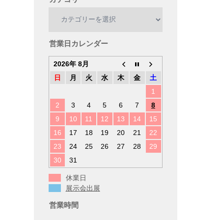
カ
テ
ゴ
リ
営業日カレンダー
ー
2026年 8月
日
月
火
水
木
金
土
1
2
3
4
5
6
7
8
9
10
11
12
13
14
15
16
17
18
19
20
21
22
23
24
25
26
27
28
29
30
31
休業日
展示会出展
営業時間