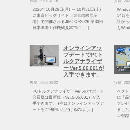
投稿: 2026-07-16
投稿: 202
2026年10月26日(月) ～ 10月31日(土)
Wind
に東京ビッグサイト（東京国際展示
14日を
場）で開催されるJIMTOF2026 第33回
社から
日本国際工作機械見本市に […]
もWin
オンラインアッ
プデートでPCト
ルクアナライザ
ー Ver.5.06.001が
入手できます。
投稿: 2026-06-22
投稿: 202
PCトルクアナライザーVer.5のサポート
ベクト
会員様は最新版（Ver.5.06.001）が入
に「品
手できます。 (注1)オンラインアップデ
プレゼ
ートをご利用いただけるのは […]
ました
ル登録も