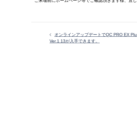
ご来場前にホームページ等でご確認頂きます様、宜し
投
稿
オンラインアップデートでQC PRO EX Plu
ナ
Ver.1.13が入手できます。
ビ
ゲ
ー
シ
ョ
ン