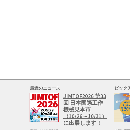
最近のニュース
ピック
JIMTOF2026 第33
回 日本国際工作
機械見本市
（10/26～10/31）
に出展します！