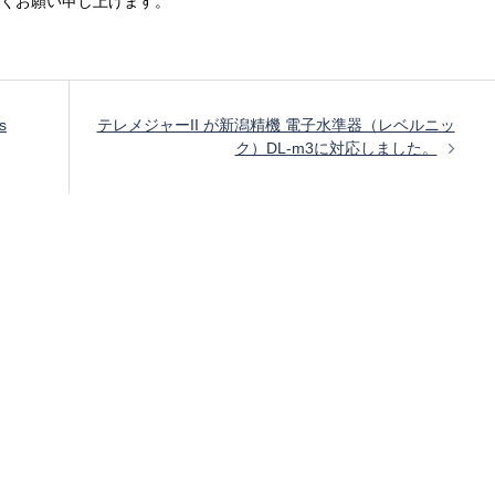
くお願い申し上げます。
s
テレメジャーII が新潟精機 電子水準器（レベルニッ
ク）DL-m3に対応しました。