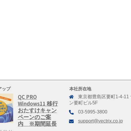
アップ
本社所在地
QC PRO
東京都豊島区要町1-4-11
Windows11 移行
ン要町ビル5F
おたすけキャン
03-5995-3800
ペーンのご案
support@vectrix.co.jp
内 ※期間延長