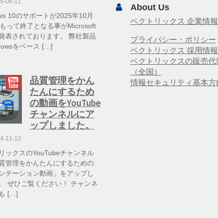
5-06-11
About Us
ows 10のサポートが2025年10月
ベクトリックス 企業情報
もって終了となる事がMicrosoft
発表されております。 弊社製品
プライバシー・ポリシー
dowsをベース […]
ベクトリックス 採用情報
ベクトリックスの販売代
（全国）
品質管理をかん
情報セキュリティ基本方
たんにするため
の動画をYouTube
チャンネルにア
ップしました。
4-11-13
リックスのYouTubeチャンネル
質管理をかんたんにするための
ンテーション動画」をアップし
。 ぜひご覧ください！ チャンネ
 […]