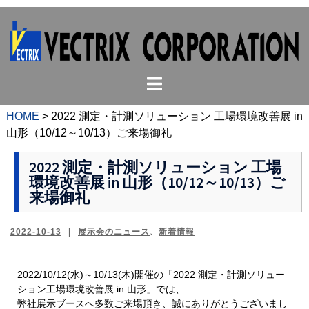
コ
ン
テ
ン
ト
ツ
グ
へ
ル
ス
HOME
>
2022 測定・計測ソリューション 工場環境改善展 in
メ
キ
山形（10/12～10/13）ご来場御礼
ニ
ッ
ュ
プ
2022 測定・計測ソリューション 工場
環境改善展 in 山形（10/12～10/13）ご
ー
来場御礼
2022-10-13
展示会のニュース
、
新着情報
2022/10/12(水)～10/13(木)開催の「2022 測定・計測ソリュー
ション工場環境改善展 in 山形」では、
弊社展示ブースへ多数ご来場頂き、誠にありがとうございまし