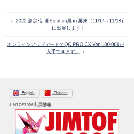
投
2022 測定･計測Solution展 in 栗東（11/17～11/18）
稿
に出展します！
ナ
ビ
オンラインアップデートでQC PRO CX Ver.1.00-008が
ゲ
入手できます。
ー
シ
ョ
ン
English
Chinese
JIMTOF2026出展情報