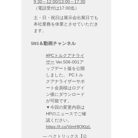
9:30～12:00/13:00～17:30
（電話受付は17:00迄）
土・日・祝日は展示会出展日でも
本社業務を休業とさせていただき
ます。
SNS＆動画チャンネル
#PCトルクアナライ
ザー
Ver.506-001ア
ップデート版を公開
しました。 PCトル
クアナライザーサポ
ート会員様はログイ
ン後にダウンロード
が可能です。
▼今回の変更内容は
HPのニュースでご確
認ください。
https://t.co/VimHlQKtzL
— ベクトリックス【公