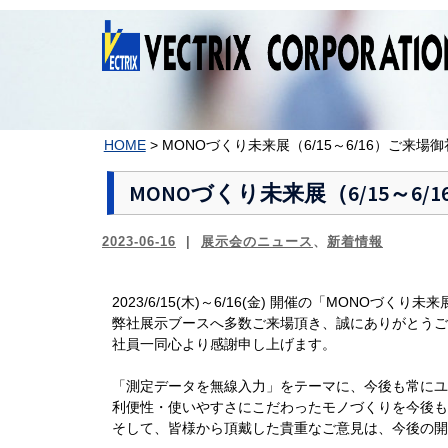
コ
ン
テ
ン
ツ
へ
ス
HOME
>
MONOづくり未来展（6/15～6/16）ご来場御
キ
ッ
MONOづくり未来展（6/15～6/
プ
2023-06-16
展示会のニュース
、
新着情報
2023/6/15(木)～6/16(金) 開催の「MONOづくり
弊社展示ブースへ多数ご来場頂き、誠にありがとうご
社員一同心より感謝申し上げます。
「測定データを無線入力」をテーマに、今後も常にユ
利便性・使いやすさにこだわったモノづくりを今後も
そして、皆様から頂戴した貴重なご意見は、今後の開