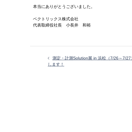
本当にありがとうございました。
ベクトリックス株式会社
代表取締役社長 小長井 和裕
投
稿
測定・計測Solution展 in 浜松（7/26～7/
ナ
します！
ビ
ゲ
ー
シ
ョ
ン