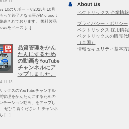
5-06-11
About Us
ows 10のサポートが2025年10月
ベクトリックス 企業情報
もって終了となる事がMicrosoft
発表されております。 弊社製品
プライバシー・ポリシー
dowsをベース […]
ベクトリックス 採用情報
ベクトリックスの販売代
（全国）
品質管理をかん
情報セキュリティ基本方
たんにするため
の動画をYouTube
チャンネルにア
ップしました。
4-11-13
リックスのYouTubeチャンネル
質管理をかんたんにするための
ンテーション動画」をアップし
。 ぜひご覧ください！ チャンネ
 […]