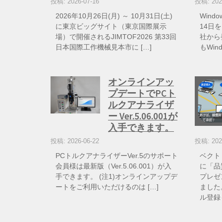
投稿: 2026-07-16
投稿: 202
2026年10月26日(月) ～ 10月31日(土)
Wind
に東京ビッグサイト（東京国際展示
14日を
場）で開催されるJIMTOF2026 第33回
社から
日本国際工作機械見本市に […]
もWin
オンラインアッ
プデートでPCト
ルクアナライザ
ー Ver.5.06.001が
入手できます。
投稿: 2026-06-22
投稿: 202
PCトルクアナライザーVer.5のサポート
ベクト
会員様は最新版（Ver.5.06.001）が入
に「品
手できます。 (注1)オンラインアップデ
プレゼ
ートをご利用いただけるのは […]
ました
ル登録も