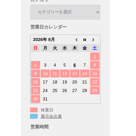
カ
テ
ゴ
リ
営業日カレンダー
ー
2026年 8月
日
月
火
水
木
金
土
1
2
3
4
5
6
7
8
9
10
11
12
13
14
15
16
17
18
19
20
21
22
23
24
25
26
27
28
29
30
31
休業日
展示会出展
営業時間