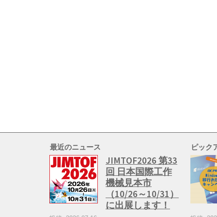
最近のニュース
ピック
JIMTOF2026 第33
回 日本国際工作
機械見本市
（10/26～10/31）
に出展します！