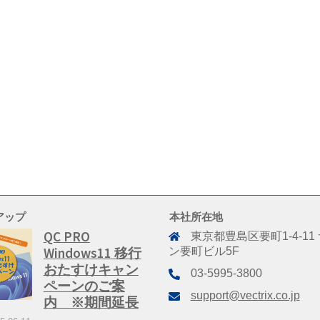
アップ
本社所在地
QC PRO
東京都豊島区要町1-4-11
Windows11 移行
ン要町ビル5F
おたすけキャン
03-5995-3800
ペーンのご案
support@vectrix.co.jp
内 ※期間延長