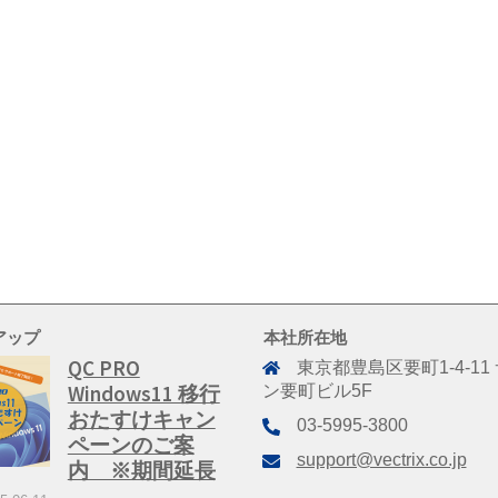
アップ
本社所在地
QC PRO
東京都豊島区要町1-4-11
Windows11 移行
ン要町ビル5F
おたすけキャン
03-5995-3800
ペーンのご案
support@vectrix.co.jp
内 ※期間延長