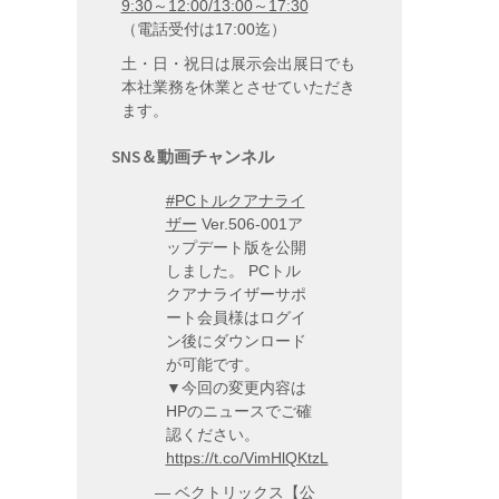
9:30～12:00/13:00～17:30
（電話受付は17:00迄）
土・日・祝日は展示会出展日でも
本社業務を休業とさせていただき
ます。
SNS＆動画チャンネル
#PCトルクアナライ
ザー
Ver.506-001ア
ップデート版を公開
しました。 PCトル
クアナライザーサポ
ート会員様はログイ
ン後にダウンロード
が可能です。
▼今回の変更内容は
HPのニュースでご確
認ください。
https://t.co/VimHlQKtzL
— ベクトリックス【公