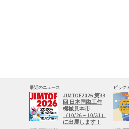
最近のニュース
ピック
JIMTOF2026 第33
回 日本国際工作
機械見本市
（10/26～10/31）
に出展します！