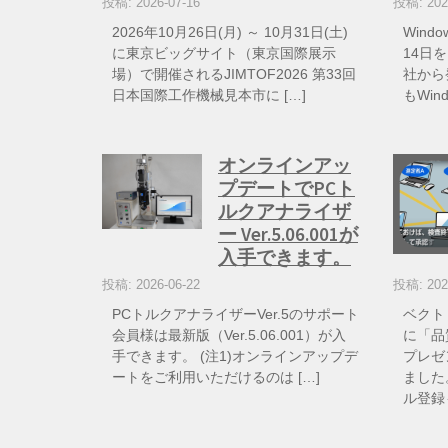
投稿: 2026-07-16
投稿: 202
2026年10月26日(月) ～ 10月31日(土)
Wind
に東京ビッグサイト（東京国際展示
14日を
場）で開催されるJIMTOF2026 第33回
社から
日本国際工作機械見本市に […]
もWin
オンラインアッ
プデートでPCト
ルクアナライザ
ー Ver.5.06.001が
入手できます。
投稿: 2026-06-22
投稿: 202
PCトルクアナライザーVer.5のサポート
ベクト
会員様は最新版（Ver.5.06.001）が入
に「品
手できます。 (注1)オンラインアップデ
プレゼ
ートをご利用いただけるのは […]
ました
ル登録も