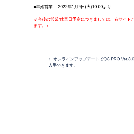
■年始営業 2022年1月9日(火)10:00より
※今後の営業/休業日予定につきましては、右サイド
ます。）
投
稿
オンラインアップデートでQC PRO Ver.8.0
ナ
入手できます。
ビ
ゲ
ー
シ
ョ
ン