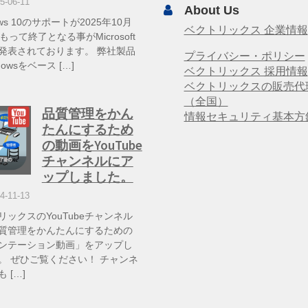
5-06-11
About Us
ows 10のサポートが2025年10月
ベクトリックス 企業情報
もって終了となる事がMicrosoft
発表されております。 弊社製品
プライバシー・ポリシー
dowsをベース […]
ベクトリックス 採用情報
ベクトリックスの販売代
（全国）
品質管理をかん
情報セキュリティ基本方
たんにするため
の動画をYouTube
チャンネルにア
ップしました。
4-11-13
リックスのYouTubeチャンネル
質管理をかんたんにするための
ンテーション動画」をアップし
。 ぜひご覧ください！ チャンネ
 […]