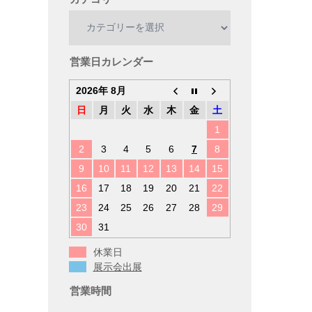
カ
テ
ゴ
リ
営業日カレンダー
ー
2026年 8月
日
月
火
水
木
金
土
1
2
3
4
5
6
7
8
9
10
11
12
13
14
15
16
17
18
19
20
21
22
23
24
25
26
27
28
29
30
31
休業日
展示会出展
営業時間