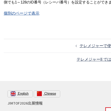
側でも1～128のID番号（レシーバ番号）を設定することができま
個別のページで表示
投
テレメジャーで使
稿
ナ
テレメジャーII 
ビ
ゲ
ー
シ
ョ
English
Chinese
ン
JIMTOF2026出展情報