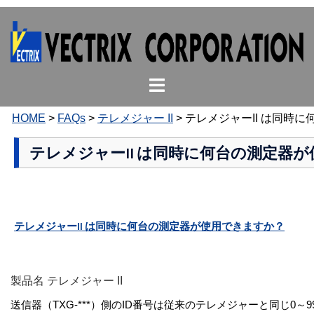
コ
ン
テ
ン
ト
ツ
グ
へ
ル
ス
HOME
>
FAQs
>
テレメジャー II
>
テレメジャーII は同時
メ
キ
ニ
ッ
テレメジャーII は同時に何台の測定器
ュ
プ
ー
テレメジャーII は同時に何台の測定器が使用できますか？
製品名 テレメジャー II
送信器（TXG-***）側のID番号は従来のテレメジャーと同じ0