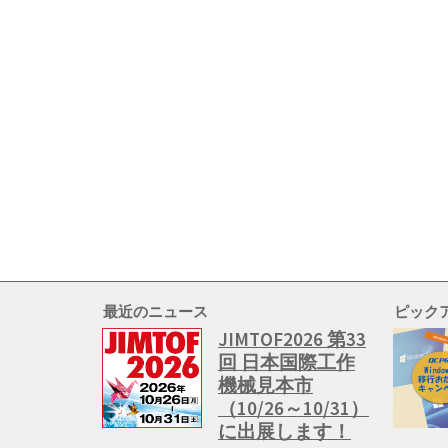
最近のニュース
ピック
JIMTOF2026 第33
回 日本国際工作
機械見本市
（10/26～10/31）
に出展します！