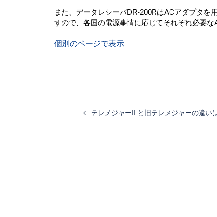
また、データレシーバDR-200RはACアダプタを
すので、各国の電源事情に応じてそれぞれ必要な
個別のページで表示
投
稿
テレメジャーII と旧テレメジャーの違い
ナ
ビ
ゲ
ー
シ
ョ
ン