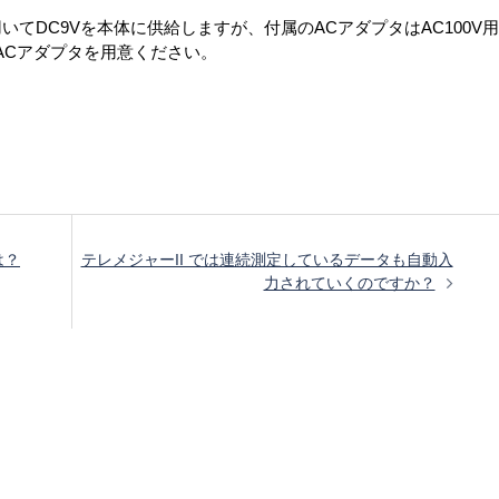
用いてDC9Vを本体に供給しますが、付属のACアダプタはAC100V
ACアダプタを用意ください。
は？
テレメジャーII では連続測定しているデータも自動入
力されていくのですか？