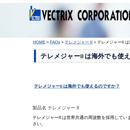
コ
ン
テ
ン
ツ
へ
ス
HOME
>
FAQs
>
テレメジャー II
>
テレメジャーII
キ
ッ
テレメジャーII は海外でも使
プ
テレメジャーII は海外でも使えるのですか？
製品名 テレメジャー II
テレメジャーII は世界共通の周波数を採用して
さい。