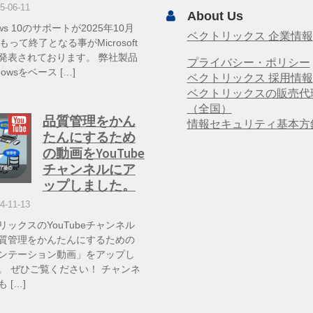
5-06-11
About Us
ows 10のサポートが2025年10月
ベクトリックス 企業情報
もって終了となる事がMicrosoft
発表されております。 弊社製品
プライバシー・ポリシー
dowsをベース […]
ベクトリックス 採用情報
ベクトリックスの販売代
（全国）
品質管理をかん
情報セキュリティ基本方
たんにするため
の動画をYouTube
チャンネルにア
ップしました。
4-11-13
リックスのYouTubeチャンネル
質管理をかんたんにするための
ンテーション動画」をアップし
。 ぜひご覧ください！ チャンネ
 […]