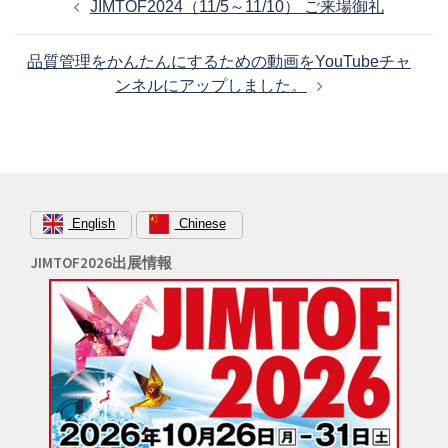
JIMTOF2024（11/5～11/10） ご来場御礼
稿
ナ
品質管理をかんたんにするための動画をYouTubeチャ
ビ
ンネルにアップしました。
ゲ
ー
シ
ョ
ン
English
Chinese
JIMTOF2026出展情報