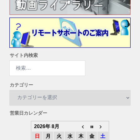
サイト内検索
検
索:
カテゴリー
カ
テ
ゴ
営業日カレンダー
リ
ー
2026年 8月
日
月
火
水
木
金
土