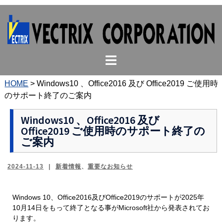
コ
ン
テ
ン
ト
ツ
グ
へ
ル
ス
HOME
>
Windows10 、Office2016 及び Office2019 ご使用時
メ
キ
のサポート終了のご案内
ニ
ッ
ュ
プ
Windows10 、Office2016 及び
Office2019 ご使用時のサポート終了の
ー
ご案内
2024-11-13
新着情報
、
重要なお知らせ
Windows 10、Office2016及びOffice2019のサポートが2025年
10月14日をもって終了となる事がMicrosoft社から発表されてお
ります。