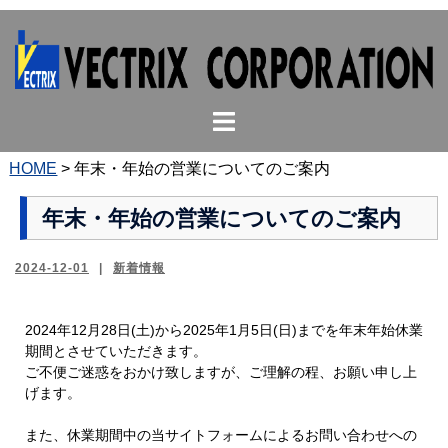
コ
ン
テ
ン
ト
ツ
グ
へ
ル
ス
HOME
>
年末・年始の営業についてのご案内
メ
キ
ニ
ッ
年末・年始の営業についてのご案内
ュ
プ
ー
2024-12-01
新着情報
2024年12月28日(土)から2025年1月5日(日)までを年末年始休業
期間とさせていただきます。
ご不便ご迷惑をおかけ致しますが、ご理解の程、お願い申し上
げます。
また、休業期間中の当サイトフォームによるお問い合わせへの