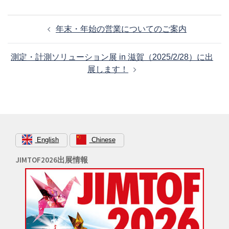
投
年末・年始の営業についてのご案内
稿
ナ
測定・計測ソリューション展 in 滋賀（2025/2/28）に出
ビ
展します！
ゲ
ー
シ
ョ
ン
English
Chinese
JIMTOF2026出展情報