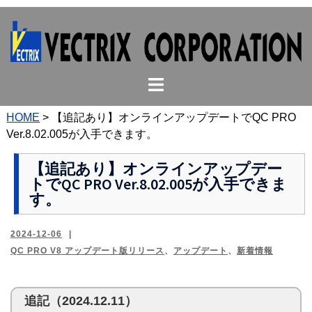
コ
ン
テ
ン
ト
ツ
グ
へ
ル
ス
HOME
>
【追記あり】オンラインアップデートでQC PRO
メ
キ
Ver.8.02.005が入手できます。
ニ
ッ
ュ
プ
【追記あり】オンラインアップデー
トでQC PRO Ver.8.02.005が入手できま
ー
す。
2024-12-06
QC PRO V8 アップデート版リリース
、
アップデート
、
新着情報
追記（2024.12.11）