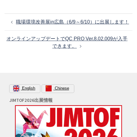
投
職場環境改善展in広島（6/9～6/10）に出展します！
稿
ナ
オンラインアップデートでQC PRO Ver.8.02.009が入手
ビ
できます。
ゲ
ー
シ
ョ
ン
English
Chinese
JIMTOF2026出展情報