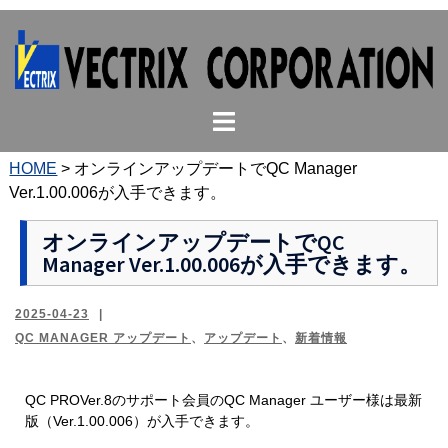
コ
ン
テ
ン
ト
ツ
グ
へ
ル
ス
HOME
>
オンラインアップデートでQC Manager
メ
キ
Ver.1.00.006が入手できます。
ニ
ッ
ュ
プ
オンラインアップデートでQC
Manager Ver.1.00.006が入手できます。
ー
2025-04-23
QC MANAGER アップデート
、
アップデート
、
新着情報
QC PROVer.8のサポート会員のQC Manager ユーザー様は最新
版（Ver.1.00.006）が入手できます。