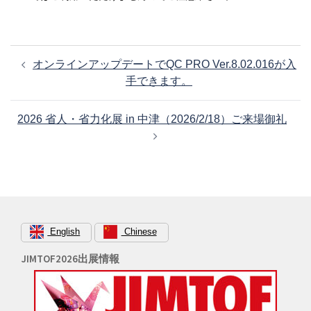
投
オンラインアップデートでQC PRO Ver.8.02.016が入
稿
手できます。
ナ
ビ
2026 省人・省力化展 in 中津（2026/2/18）ご来場御礼
ゲ
ー
シ
ョ
ン
English
Chinese
JIMTOF2026出展情報