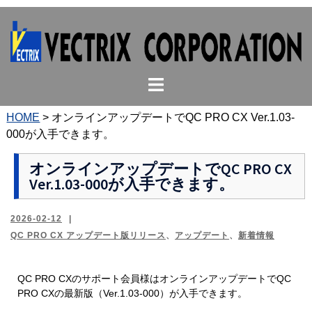
コ
ン
テ
ン
ト
ツ
グ
へ
ル
ス
HOME
>
オンラインアップデートでQC PRO CX Ver.1.03-
メ
キ
000が入手できます。
ニ
ッ
ュ
プ
オンラインアップデートでQC PRO CX
Ver.1.03-000が入手できます。
ー
2026-02-12
QC PRO CX アップデート版リリース
、
アップデート
、
新着情報
QC PRO CXのサポート会員様はオンラインアップデートでQC
PRO CXの最新版（Ver.1.03-000）が入手できます。