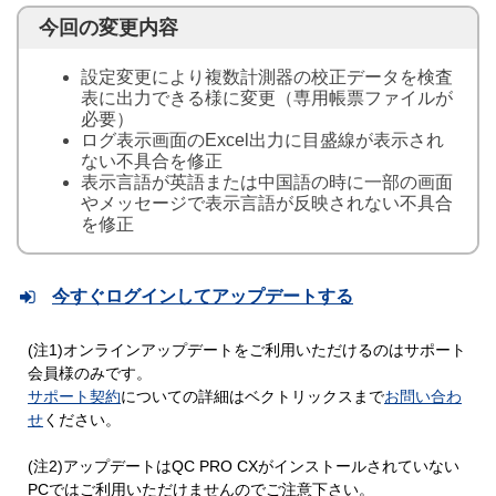
今回の変更内容
設定変更により複数計測器の校正データを検査
表に出力できる様に変更（専用帳票ファイルが
必要）
ログ表示画面のExcel出力に目盛線が表示され
ない不具合を修正
表示言語が英語または中国語の時に一部の画面
やメッセージで表示言語が反映されない不具合
を修正
今すぐログインしてアップデートする
(注1)オンラインアップデートをご利用いただけるのはサポート
会員様のみです。
サポート契約
についての詳細はベクトリックスまで
お問い合わ
せ
ください。
(注2)アップデートはQC PRO CXがインストールされていない
PCではご利用いただけませんのでご注意下さい。