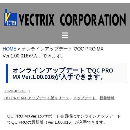
コ
ン
テ
ン
ト
ツ
グ
へ
ル
ス
HOME
>
オンラインアップデートでQC PRO MX
メ
キ
Ver.1.00.016が入手できます。
ニ
ッ
ュ
プ
オンラインアップデートでQC PRO
MX Ver.1.00.016が入手できます。
ー
2020-03-18
QC PRO MX アップデート版リリース
、
アップデート
、
新着情報
QC PRO MXVer.1のサポート会員様はオンラインアップデート
でQC PROの最新版（Ver.1.00.016）が入手できます。