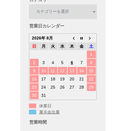
カ
テ
ゴ
リ
営業日カレンダー
ー
2026年 8月
日
月
火
水
木
金
土
1
2
3
4
5
6
7
8
9
10
11
12
13
14
15
16
17
18
19
20
21
22
23
24
25
26
27
28
29
30
31
休業日
展示会出展
営業時間