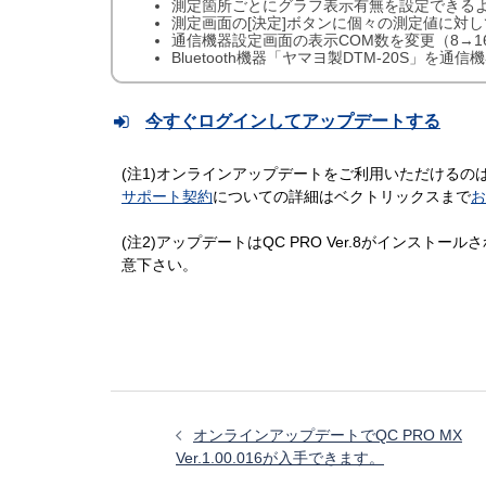
測定箇所ごとにグラフ表示有無を設定できる
測定画面の[決定]ボタンに個々の測定値に対
通信機器設定画面の表示COM数を変更（8→1
Bluetooth機器「ヤマヨ製DTM-20S」を通信
今すぐログインしてアップデートする
(注1)オンラインアップデートをご利用いただけるの
サポート契約
についての詳細はベクトリックスまで
お
(注2)アップデートはQC PRO Ver.8がインスト
意下さい。
投
稿
オンラインアップデートでQC PRO MX
ナ
Ver.1.00.016が入手できます。
ビ