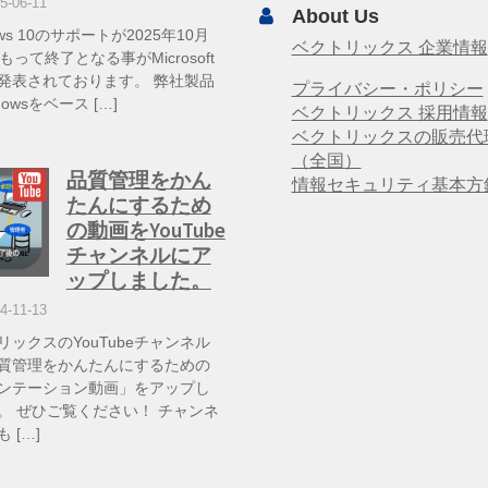
5-06-11
About Us
ows 10のサポートが2025年10月
ベクトリックス 企業情報
もって終了となる事がMicrosoft
発表されております。 弊社製品
プライバシー・ポリシー
dowsをベース […]
ベクトリックス 採用情報
ベクトリックスの販売代
（全国）
品質管理をかん
情報セキュリティ基本方
たんにするため
の動画をYouTube
チャンネルにア
ップしました。
4-11-13
リックスのYouTubeチャンネル
質管理をかんたんにするための
ンテーション動画」をアップし
。 ぜひご覧ください！ チャンネ
 […]