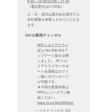
9:30～12:00/13:00～17:30
（電話受付は17:00迄）
土・日・祝日は展示会出展日でも
本社業務を休業とさせていただき
ます。
SNS＆動画チャンネル
#PCトルクアナライ
ザー
Ver.506-001ア
ップデート版を公開
しました。 PCトル
クアナライザーサポ
ート会員様はログイ
ン後にダウンロード
が可能です。
▼今回の変更内容は
HPのニュースでご確
認ください。
https://t.co/VimHlQKtzL
— ベクトリックス【公