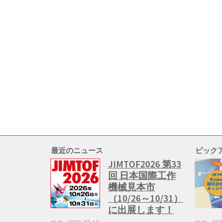
最近のニュース
ピック
JIMTOF2026 第33
回 日本国際工作
機械見本市
（10/26～10/31）
に出展します！