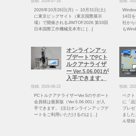
投稿: 2026-07-16
投稿: 202
2026年10月26日(月) ～ 10月31日(土)
Wind
に東京ビッグサイト（東京国際展示
14日を
場）で開催されるJIMTOF2026 第33回
社から
日本国際工作機械見本市に […]
もWin
オンラインアッ
プデートでPCト
ルクアナライザ
ー Ver.5.06.001が
入手できます。
投稿: 2026-06-22
投稿: 202
PCトルクアナライザーVer.5のサポート
ベクト
会員様は最新版（Ver.5.06.001）が入
に「品
手できます。 (注1)オンラインアップデ
プレゼ
ートをご利用いただけるのは […]
ました
ル登録も