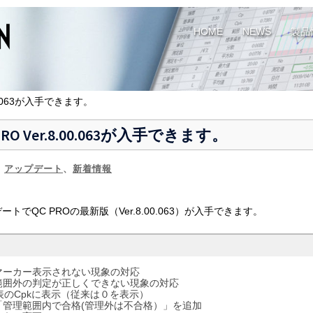
HOME
NEWS
製品
0.063が入手できます。
Ver.8.00.063が入手できます。
、
アップデート
、
新着情報
トでQC PROの最新版（Ver.8.00.063）が入手できます。
マーカー表示されない現象の対応
範囲外の判定が正しくできない現象の対応
表のCpkに表示（従来は０を表示）
管理範囲内で合格(管理外は不合格）」を追加