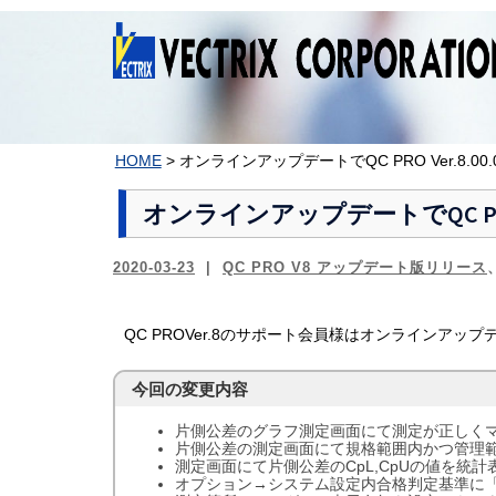
コ
ン
テ
ン
ツ
へ
ス
HOME
>
オンラインアップデートでQC PRO Ver.8.0
キ
ッ
オンラインアップデートでQC PRO 
プ
2020-03-23
QC PRO V8 アップデート版リリース
QC PROVer.8のサポート会員様はオンラインアップデー
今回の変更内容
片側公差のグラフ測定画面にて測定が正しく
片側公差の測定画面にて規格範囲内かつ管理
測定画面にて片側公差のCpL,CpUの値を統計
オプション→システム設定内合格判定基準に「