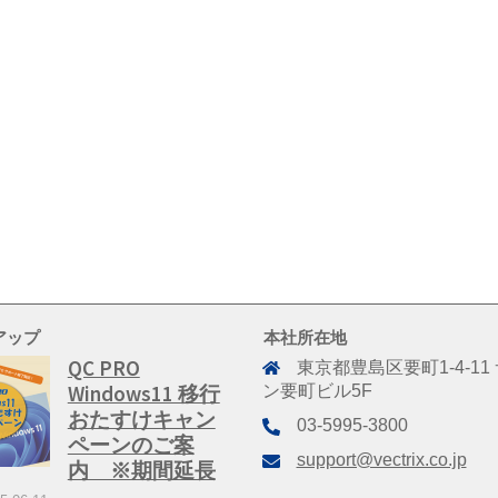
アップ
本社所在地
QC PRO
東京都豊島区要町1-4-11
Windows11 移行
ン要町ビル5F
おたすけキャン
03-5995-3800
ペーンのご案
support@vectrix.co.jp
内 ※期間延長