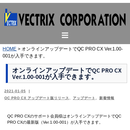
コ
ン
テ
ン
ト
ツ
グ
へ
ル
ス
HOME
>
オンラインアップデートでQC PRO CX Ver.1.00-
メ
キ
001が入手できます。
ニ
ッ
ュ
プ
オンラインアップデートでQC PRO CX
Ver.1.00-001が入手できます。
ー
2021-01-05
QC PRO CX アップデート版リリース
、
アップデート
、
新着情報
QC PRO CXのサポート会員様はオンラインアップデートでQC
PRO CXの最新版（Ver.1.00-001）が入手できます。