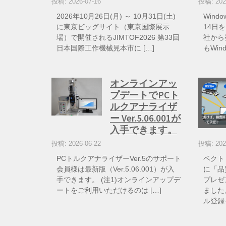
投稿: 2026-07-16
投稿: 202
2026年10月26日(月) ～ 10月31日(土)
Wind
に東京ビッグサイト（東京国際展示
14日を
場）で開催されるJIMTOF2026 第33回
社から
日本国際工作機械見本市に […]
もWin
オンラインアッ
プデートでPCト
ルクアナライザ
ー Ver.5.06.001が
入手できます。
投稿: 2026-06-22
投稿: 202
PCトルクアナライザーVer.5のサポート
ベクト
会員様は最新版（Ver.5.06.001）が入
に「品
手できます。 (注1)オンラインアップデ
プレゼ
ートをご利用いただけるのは […]
ました
ル登録も