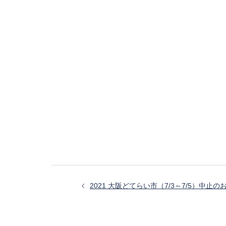
投
稿
2021 大阪どてらい市（7/3～7/5）中止の
ナ
ビ
ゲ
ー