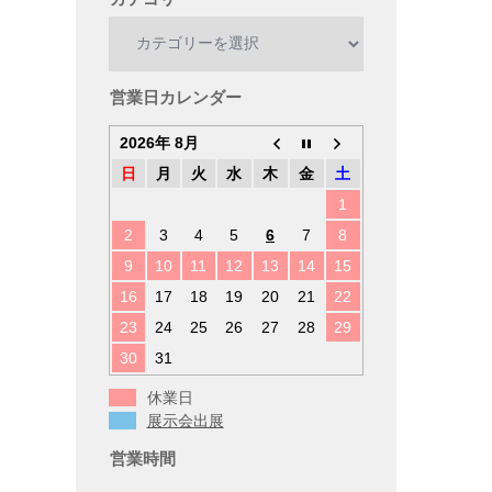
カ
テ
ゴ
リ
営業日カレンダー
ー
2026年 8月
日
月
火
水
木
金
土
1
2
3
4
5
6
7
8
9
10
11
12
13
14
15
16
17
18
19
20
21
22
23
24
25
26
27
28
29
30
31
休業日
展示会出展
営業時間