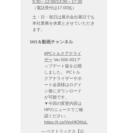
9:30～12:00/13:00～17:30
（電話受付は17:00迄）
土・日・祝日は展示会出展日でも
本社業務を休業とさせていただき
ます。
SNS＆動画チャンネル
#PCトルクアナライ
ザー
Ver.506-001ア
ップデート版を公開
しました。 PCトル
クアナライザーサポ
ート会員様はログイ
ン後にダウンロード
が可能です。
▼今回の変更内容は
HPのニュースでご確
認ください。
https://t.co/VimHlQKtzL
— ベクトリックス【公