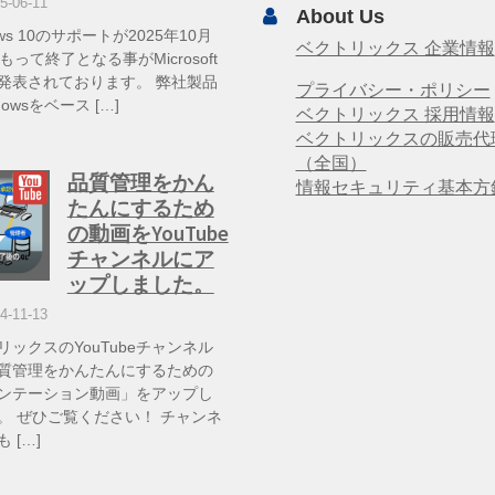
5-06-11
About Us
ows 10のサポートが2025年10月
ベクトリックス 企業情報
もって終了となる事がMicrosoft
発表されております。 弊社製品
プライバシー・ポリシー
dowsをベース […]
ベクトリックス 採用情報
ベクトリックスの販売代
（全国）
品質管理をかん
情報セキュリティ基本方
たんにするため
の動画をYouTube
チャンネルにア
ップしました。
4-11-13
リックスのYouTubeチャンネル
質管理をかんたんにするための
ンテーション動画」をアップし
。 ぜひご覧ください！ チャンネ
 […]