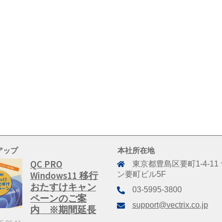
アップ
本社所在地
QC PRO
東京都豊島区要町1-4-11
Windows11 移行
ン要町ビル5F
おたすけキャン
03-5995-3800
ペーンのご案
support@vectrix.co.jp
内 ※期間延長