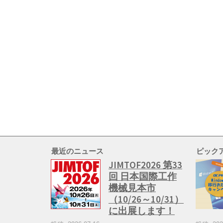
最近のニュース
ピック
JIMTOF2026 第33
回 日本国際工作
機械見本市
（10/26～10/31）
に出展します！