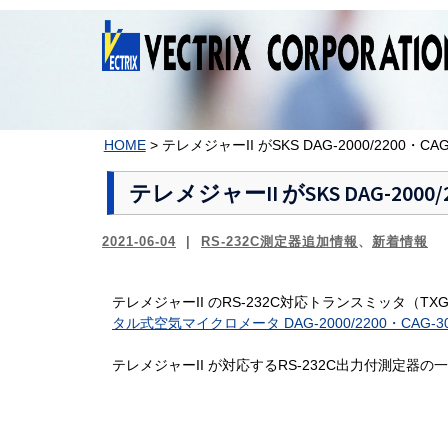
コ
ン
テ
ン
ツ
へ
ス
HOME
>
テレメジャーII がSKS DAG-2000/2200・C
キ
ッ
テレメジャーII がSKS DAG-2000
プ
2021-06-04
RS-232C測定器追加情報
、
新着情報
テレメジャーII のRS-232C対応トランスミッタ（TXG
タル式空気マイクロメータ DAG-2000/2200・CAG-300
テレメジャーII が対応するRS-232C出力付測定器の