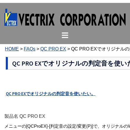
コ
ン
テ
ン
ト
ツ
グ
へ
ル
ス
HOME
>
FAQs
>
QC PRO EX
>
QC PRO EXでオリジナ
メ
キ
ニ
ッ
QC PRO EXでオリジナルの判定音を使
ュ
プ
ー
QC PRO EXでオリジナルの判定音を使いたい。
製品名 QC PRO EX
メニューの[QCProEX]-[判定音の設定/変更(P)]で、オリジナ