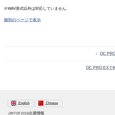
※WAV形式以外は対応していません。
個別のページで表示
投
QC P
稿
ナ
QC PRO 
ビ
ゲ
ー
シ
ョ
English
Chinese
ン
JIMTOF2026出展情報