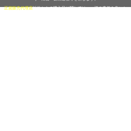
正規販売代理店
以外からの購入品に関しては、一切の責任を負いか
ねますのでご注意下さい。