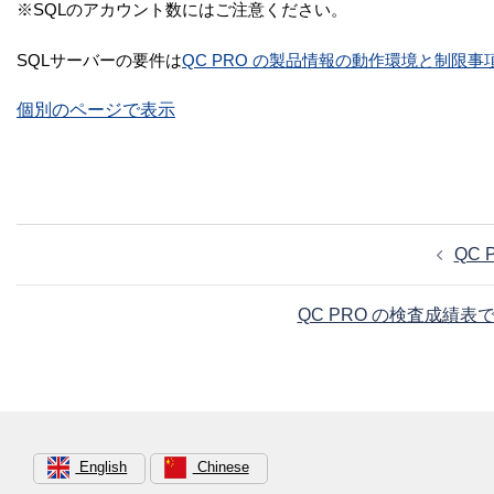
※SQLのアカウント数にはご注意ください。
SQLサーバーの要件は
QC PRO の製品情報の動作環境と制限事
個別のページで表示
投
QC
稿
ナ
QC PRO の検査成績
ビ
ゲ
ー
シ
ョ
English
Chinese
ン