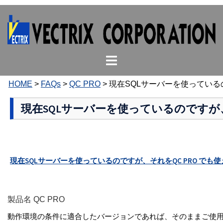
コ
ン
テ
ン
ト
ツ
グ
へ
ル
ス
HOME
>
FAQs
>
QC PRO
>
現在SQLサーバーを使っている
メ
キ
ニ
ッ
現在SQLサーバーを使っているのですが、
ュ
プ
ー
現在SQLサーバーを使っているのですが、それをQC PRO でも
製品名 QC PRO
動作環境の条件に適合したバージョンであれば、そのままご使