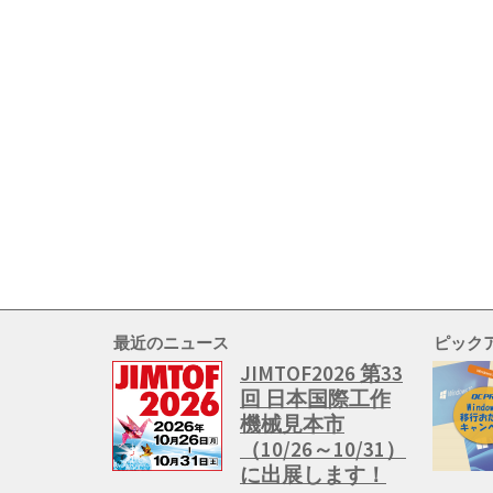
最近のニュース
ピック
JIMTOF2026 第33
回 日本国際工作
機械見本市
（10/26～10/31）
に出展します！