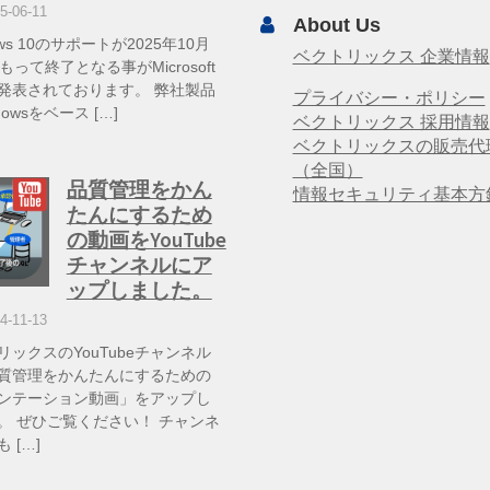
5-06-11
About Us
ows 10のサポートが2025年10月
ベクトリックス 企業情報
もって終了となる事がMicrosoft
発表されております。 弊社製品
プライバシー・ポリシー
dowsをベース […]
ベクトリックス 採用情報
ベクトリックスの販売代
（全国）
品質管理をかん
情報セキュリティ基本方
たんにするため
の動画をYouTube
チャンネルにア
ップしました。
4-11-13
リックスのYouTubeチャンネル
質管理をかんたんにするための
ンテーション動画」をアップし
。 ぜひご覧ください！ チャンネ
 […]