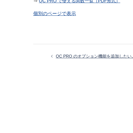
⇒
QC PRO で使える関数一覧（PDF形式）
個別のページで表示
投
稿
QC PRO のオプション機能を追加したい
ナ
ビ
ゲ
ー
シ
ョ
ン