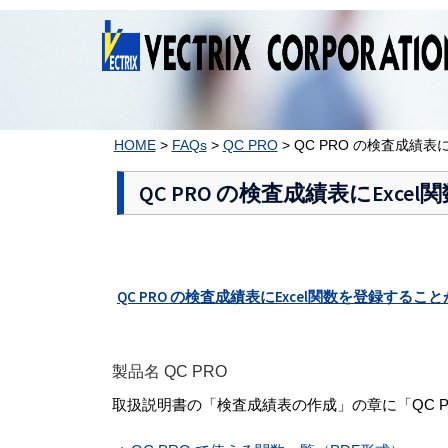
コ
ン
テ
ン
ツ
へ
ス
HOME
>
FAQs
>
QC PRO
>
QC PRO の検査成績表
キ
ッ
QC PRO の検査成績表にEx
プ
QC PRO の検査成績表にExcel関数を登録する
製品名 QC PRO
取扱説明書の「検査成績表の作成」の章に「QC 