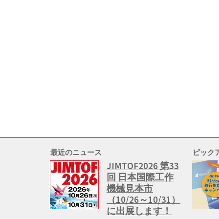
最近のニュース
ピック
JIMTOF2026 第33
回 日本国際工作
機械見本市
（10/26～10/31）
に出展します！