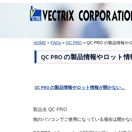
コ
ン
テ
ン
ツ
へ
ス
HOME
>
FAQs
>
QC PRO
>
QC PRO の製品情報
キ
ッ
QC PRO の製品情報やロット
プ
QC PRO の製品情報やロット情報が開かない 。
製品名 QC PRO
他のパソコンでご使用になっている場合は開かな