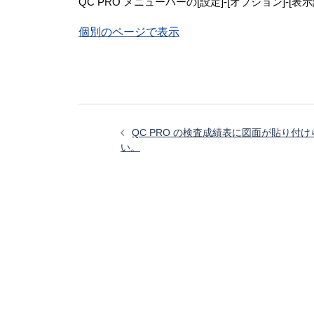
QC PRO メニューバーの[設定]-[オプション]
個別のページで表示
投
稿
QC PRO の検査成績表に図面が貼り付け
ナ
い。
ビ
ゲ
ー
シ
ョ
ン