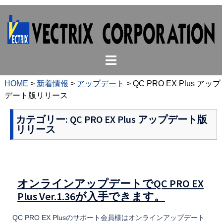
コ
ン
テ
ン
ト
ツ
グ
へ
ル
ス
HOME
>
新着情報
>
アップデート
>
QC PRO EX Plus アップ
メ
キ
デート版リリース
ニ
ッ
ュ
プ
カテゴリー:
QC PRO EX Plus アップデート版
リリース
ー
オンラインアップデートでQC PRO EX
Plus Ver.1.36が入手できます。
QC PRO EX Plusのサポート会員様はオンラインアップデート