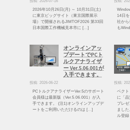
投稿: 2026-07-16
投稿: 202
2026年10月26日(月) ～ 10月31日(土)
Wind
に東京ビッグサイト（東京国際展示
14日を
場）で開催されるJIMTOF2026 第33回
社から
日本国際工作機械見本市に […]
もWin
オンラインアッ
プデートでPCト
ルクアナライザ
ー Ver.5.06.001が
入手できます。
投稿: 2026-06-22
投稿: 202
PCトルクアナライザーVer.5のサポート
ベクト
会員様は最新版（Ver.5.06.001）が入
に「品
手できます。 (注1)オンラインアップデ
プレゼ
ートをご利用いただけるのは […]
ました
ル登録も