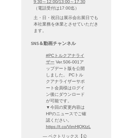
9:30～12:00/13:00～17:30
（電話受付は17:00迄）
土・日・祝日は展示会出展日でも
本社業務を休業とさせていただき
ます。
SNS＆動画チャンネル
#PCトルクアナライ
ザー
Ver.506-001ア
ップデート版を公開
しました。 PCトル
クアナライザーサポ
ート会員様はログイ
ン後にダウンロード
が可能です。
▼今回の変更内容は
HPのニュースでご確
認ください。
https://t.co/VimHlQKtzL
— ベクトリックス【公