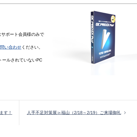
はサポート会員様のみで
問い合わせ
ください。
インストールされていないPC
します！
人手不足対策展㏌福山（2/18～2/19）ご来場御礼