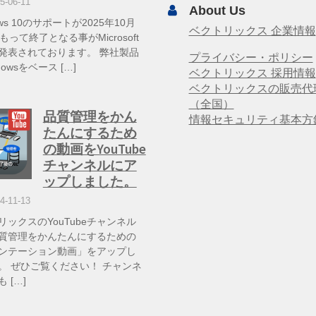
5-06-11
About Us
ows 10のサポートが2025年10月
ベクトリックス 企業情報
もって終了となる事がMicrosoft
発表されております。 弊社製品
プライバシー・ポリシー
dowsをベース […]
ベクトリックス 採用情報
ベクトリックスの販売代
（全国）
品質管理をかん
情報セキュリティ基本方
たんにするため
の動画をYouTube
チャンネルにア
ップしました。
4-11-13
リックスのYouTubeチャンネル
質管理をかんたんにするための
ンテーション動画」をアップし
。 ぜひご覧ください！ チャンネ
 […]