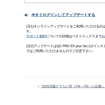
今すぐログインしてアップデートする
(注1)オンラインアップデートをご利用いただけるの
す。
サポート契約
についての詳細はベクトリックスまで
お
(注2)アップデートはQC PRO EX plus Ver.1が
ではご利用いただけませんのでご注意下さい。
投
稿
2025大阪どてらい市（7/4～7/5）に出展
ナ
ビ
ゲ
ー