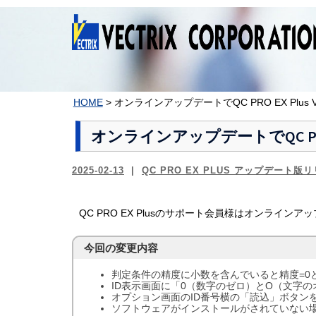
コ
ン
テ
ン
ツ
へ
ス
HOME
>
オンラインアップデートでQC PRO EX Plus 
キ
ッ
オンラインアップデートでQC PRO E
プ
2025-02-13
QC PRO EX PLUS アップデート版
QC PRO EX Plusのサポート会員様はオンラインアップ
今回の変更内容
判定条件の精度に小数を含んでいると精度=0
ID表示画面に「0（数字のゼロ）とO（文字
オプション画面のID番号横の「読込」ボタン
ソフトウェアがインストールがされていない