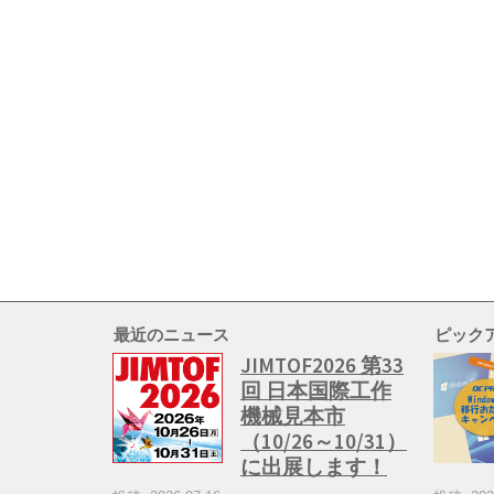
最近のニュース
ピック
JIMTOF2026 第33
回 日本国際工作
機械見本市
（10/26～10/31）
に出展します！