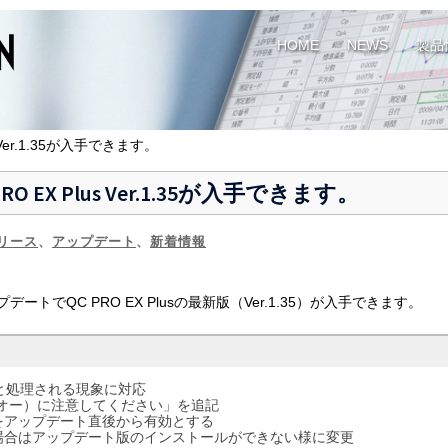
HOME
NEWS
製品
Ver.1.35が入手できます。
X Plus Ver.1.35が入手できます。
リリース
、
アップデート
、
新着情報
デートでQC PRO EX Plusの最新版（Ver.1.35）が入手できます。
と処理される現象に対応
のオー）に注意してください」を追記
をアップデート直後から有効とする
場合はアップデート版のインストールができない様に変更