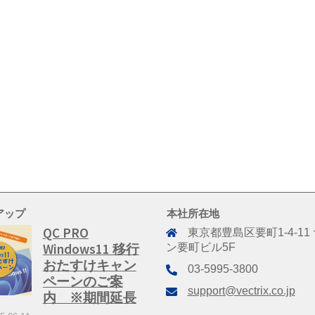
アップ
本社所在地
QC PRO
東京都豊島区要町1-4-11
Windows11 移行
ン要町ビル5F
おたすけキャン
03-5995-3800
ペーンのご案
support@vectrix.co.jp
内 ※期間延長