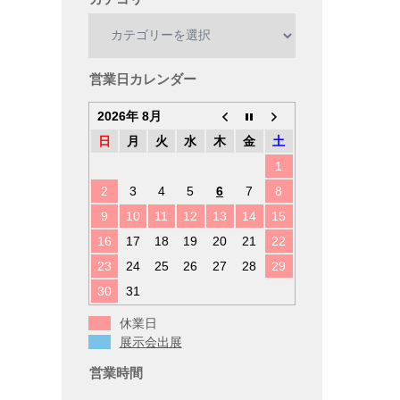
カ
テ
ゴ
リ
営業日カレンダー
ー
2026年 8月
日
月
火
水
木
金
土
1
2
3
4
5
6
7
8
9
10
11
12
13
14
15
16
17
18
19
20
21
22
23
24
25
26
27
28
29
30
31
休業日
展示会出展
営業時間