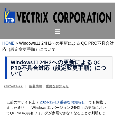
コ
ン
テ
ン
ト
ツ
グ
へ
ル
ス
HOME
>
Windows11 24H2への更新による QC PRO不具合対
メ
キ
応（設定変更手順）について
ニ
ッ
ュ
プ
Windows11 24H2への更新による QC
PRO不具合対応（設定変更手順）につ
ー
いて
2025-01-22
新着情報
、
重要なお知らせ
以前の本サイト上（
2024-12-13 重要なお知らせ
）でも掲載し
ました通り、「Windows 11 バージョン 24H2 」の更新におい
てQCPROの共有フォルダが参照できなくなることが判明しま