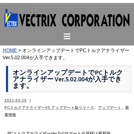
コ
ン
テ
ン
ト
ツ
グ
へ
ル
ス
HOME
>
オンラインアップデートでPCトルクアナライザー
メ
キ
Ver.5.02.004が入手できます。
ニ
ッ
ュ
プ
オンラインアップデートでPCトルク
アナライザー Ver.5.02.004が入手でき
ー
ます。
2021-03-29
PCトルクアナライザーV5 アップデート版リリース
、
アップデート
、
新
着情報
PCトルクアナライザーVer.5のサポート会員様は最新版