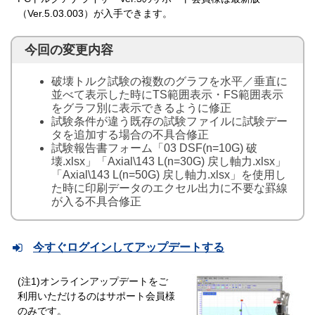
（Ver.5.03.003）が入手できます。
今回の変更内容
破壊トルク試験の複数のグラフを水平／垂直に
並べて表示した時にTS範囲表示・FS範囲表示
をグラフ別に表示できるように修正
試験条件が違う既存の試験ファイルに試験デー
タを追加する場合の不具合修正
試験報告書フォーム「03 DSF(n=10G) 破
壊.xlsx」「Axial\143 L(n=30G) 戻し軸力.xlsx」
「Axial\143 L(n=50G) 戻し軸力.xlsx」を使用し
た時に印刷データのエクセル出力に不要な罫線
が入る不具合修正
今すぐログインしてアップデートする
(注1)オンラインアップデートをご
利用いただけるのはサポート会員様
のみです。