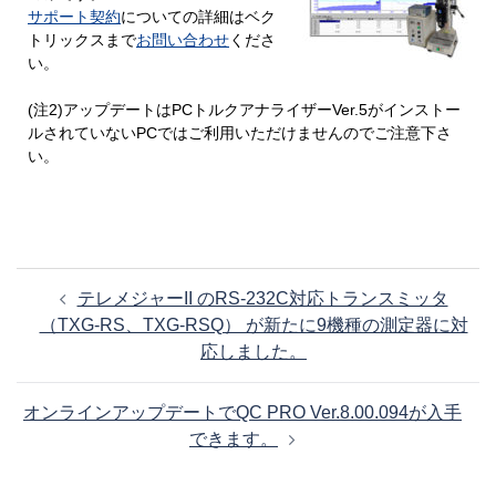
サポート契約
についての詳細はベク
トリックスまで
お問い合わせ
くださ
い。
(注2)アップデートはPCトルクアナライザーVer.5がインストー
ルされていないPCではご利用いただけませんのでご注意下さ
い。
投
テレメジャーII のRS-232C対応トランスミッタ
稿
（TXG-RS、TXG-RSQ） が新たに9機種の測定器に対
ナ
応しました。
ビ
ゲ
オンラインアップデートでQC PRO Ver.8.00.094が入手
ー
できます。
シ