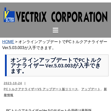
コ
ン
テ
ン
ト
ツ
グ
へ
ル
ス
HOME
>
オンラインアップデートでPCトルクアナライザー
メ
キ
Ver.5.03.003が入手できます。
ニ
ッ
ュ
プ
オンラインアップデートでPCトルク
アナライザー Ver.5.03.003が入手でき
ー
ます。
2023-10-24
PCトルクアナライザーV5 アップデート版リリース
、
アップデート
、
新
着情報
PCトルクアナライザーVer.5のサポート会員様は最新版