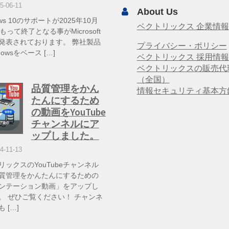
5-06-11
About Us
ows 10のサポートが2025年10月
ベクトリックス 企業情報
もって終了となる事がMicrosoft
発表されております。 弊社製品
プライバシー・ポリシー
dowsをベース […]
ベクトリックス 採用情報
ベクトリックスの販売代
（全国）
品質管理をかん
情報セキュリティ基本方
たんにするため
の動画をYouTube
チャンネルにア
ップしました。
4-11-13
リックスのYouTubeチャンネル
質管理をかんたんにするための
ンテーション動画」をアップし
。 ぜひご覧ください！ チャンネ
 […]