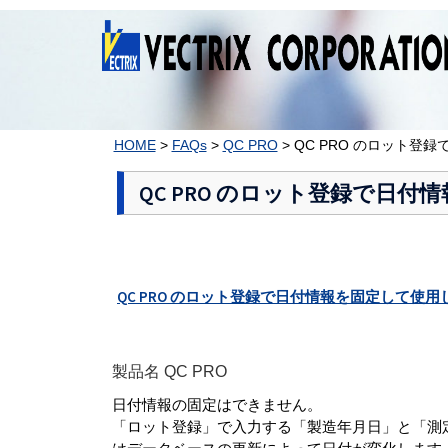
コ
ン
テ
ン
ツ
へ
ス
HOME
>
FAQs
>
QC PRO
>
QC PRO のロット登
キ
ッ
QC PRO のロット登録で日
プ
QC PRO のロット登録で日付情報を固定して使用
製品名 QC PRO
日付情報の固定はできません。
「ロット登録」で入力する「製造年月日」と「測