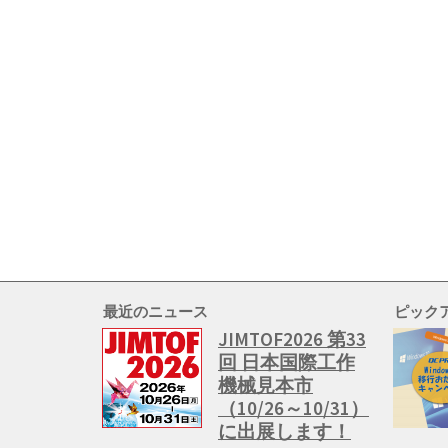
最近のニュース
ピック
JIMTOF2026 第33
回 日本国際工作
機械見本市
（10/26～10/31）
に出展します！