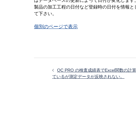
はデータベースの更新によって日付が変化します
製品の加工工程の日付など登録時の日付を情報と
て下さい。
個別のページで表示
投
稿
QC PRO の検査成績表でExcel関数の
ナ
ているが測定データが反映されない。
ビ
ゲ
ー
シ
ョ
ン