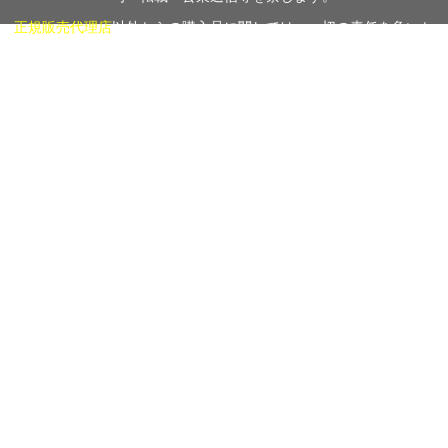
正規販売代理店
以外からの購入品に関しては、一切の責任を負いか
ねますのでご注意下さい。