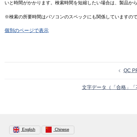
いと時間がかかります。検索時間を短縮したい場合は、製品か
※検索の所要時間はパソコンのスペックにも関係していますので
個別のページで表示
投
QC 
稿
ナ
文字データ（「合格」「不
ビ
ゲ
ー
シ
ョ
English
Chinese
ン