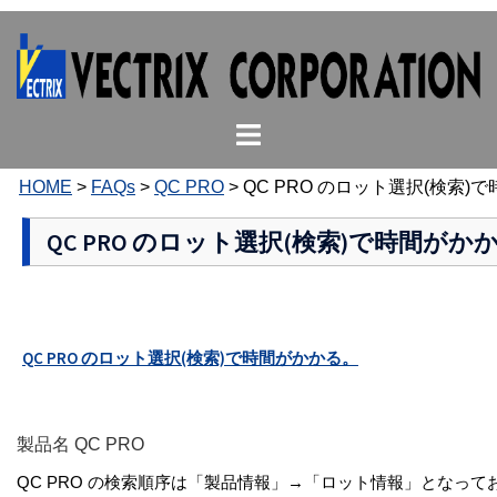
コ
ン
テ
ン
ト
ツ
グ
へ
ル
ス
HOME
>
FAQs
>
QC PRO
>
QC PRO のロット選択(検索)
メ
キ
ニ
ッ
QC PRO のロット選択(検索)で時間がか
ュ
プ
ー
QC PRO のロット選択(検索)で時間がかかる。
製品名 QC PRO
QC PRO の検索順序は「製品情報」→「ロット情報」とな