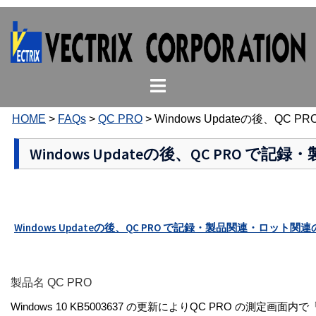
コ
ン
テ
ン
ト
ツ
グ
へ
ル
ス
HOME
>
FAQs
>
QC PRO
>
Windows Updateの後、
メ
キ
ニ
ッ
Windows Updateの後、QC PRO
ュ
プ
ー
Windows Updateの後、QC PRO で記録・製品関連・ロット
製品名 QC PRO
Windows 10 KB5003637 の更新によりQC PRO 