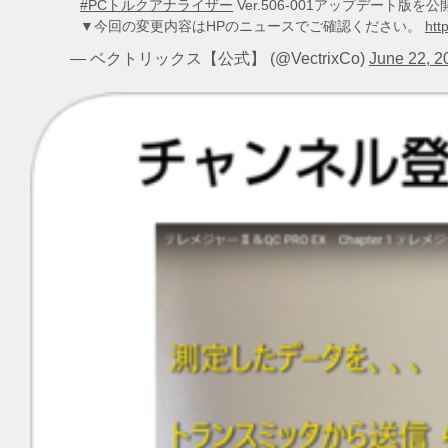
#PCトルクアナライザー
Ver.506-001アップデート
▼今回の変更内容はHPのニュースでご確認ください。
htt
— ベクトリックス【公式】 (@VectrixCo)
June 22, 2