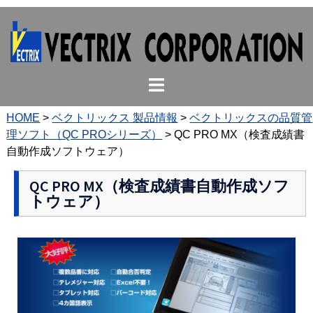
コ
ン
テ
ン
ト
ツ
グ
へ
ル
ス
HOME
>
ベクトリックス 製品情報
>
ベクトリックスの品質管
メ
キ
理ソフト（QC PROシリーズ）
>
QC PRO MX（検査成績書
ニ
ッ
自動作成ソフトウェア）
ュ
プ
ー
QC PRO MX（検査成績書自動作成ソフ
トウェア）