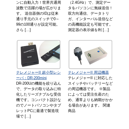
ンに自動入力！世界共通周
（2.4GHz）で、測定デー
波数で活躍の場が広がりま
タをパソコンに無線送信！
す。 送信器側のIDは従来
双方向通信、データトリ
通り手元のスイッチで0～
ガ、インターバル送信など
99の100通りが設定可能。
の高機能設定も可能です。
さら […]
測定器の表示値を利 […]
テレメジャーII 超小型レシ
テレメジャーII 周辺機器
ーバ：DR-200mini
テレメジャーII に対応した
DR-200Uの機能を絞り込ん
スイッチやバッテリーなど
で、データの取り込みに特
の周辺機器です。 ※製品
化したリーズナブルな受信
によっては受注生産のた
機です。コンパクト設計な
め、通常よりも納期がかか
のでノートパソコンやタブ
る場合があります。 関連
レットPCに最適で製造現
商品
場で […]