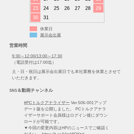
23
24
25
26
27
28
29
30
31
休業日
展示会出展
営業時間
9:30～12:00/13:00～17:30
（電話受付は17:00迄）
土・日・祝日は展示会出展日でも本社業務を休業とさせて
いただきます。
SNS＆動画チャンネル
#PCトルクアナライザー
Ver.506-001アップ
デート版を公開しました。 PCトルクアナラ
イザーサポート会員様はログイン後にダウン
ロードが可能です。
▼今回の変更内容はHPのニュースでご確認く
ださい。
https://t.co/VimHlQKtzL