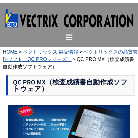
コ
ン
テ
ン
ト
ツ
グ
へ
ル
ス
HOME
>
ベクトリックス 製品情報
>
ベクトリックスの品質管
メ
キ
理ソフト（QC PROシリーズ）
>
QC PRO MX（検査成績書
ニ
ッ
自動作成ソフトウェア）
ュ
プ
ー
QC PRO MX（検査成績書自動作成ソフ
トウェア）