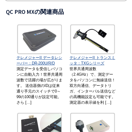
QC PRO MXの関連商品
テレメジャーII データレシ
テレメジャーII トランスミ
ーバー：DR-200U/R/D
ッタ：TXGシリーズ
測定データを受信しパソコ
世界共通周波数
ンに自動入力！世界共通周
（2.4GHz）で、測定デー
波数で活躍の場が広がりま
タをパソコンに無線送信！
す。 送信器側のIDは従来
双方向通信、データトリ
通り手元のスイッチで0～
ガ、インターバル送信など
99の100通りが設定可能。
の高機能設定も可能です。
さら […]
測定器の表示値を利 […]