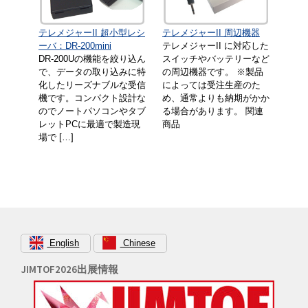
テレメジャーII 超小型レシ
テレメジャーII 周辺機器
ーバ：DR-200mini
テレメジャーII に対応した
DR-200Uの機能を絞り込ん
スイッチやバッテリーなど
で、データの取り込みに特
の周辺機器です。 ※製品
化したリーズナブルな受信
によっては受注生産のた
機です。コンパクト設計な
め、通常よりも納期がかか
のでノートパソコンやタブ
る場合があります。 関連
レットPCに最適で製造現
商品
場で […]
English
Chinese
JIMTOF2026出展情報